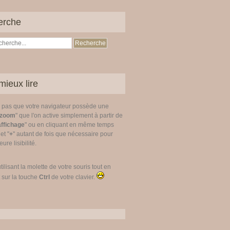
erche
mieux lire
z pas que votre navigateur possède une
zoom
" que l'on active simplement à partir de
affichage
" ou en cliquant en même temps
 et "
+
" autant de fois que nécessaire pour
ure lisibilité.
utilisant la molette de votre souris tout en
 sur la touche
Ctrl
de votre clavier.