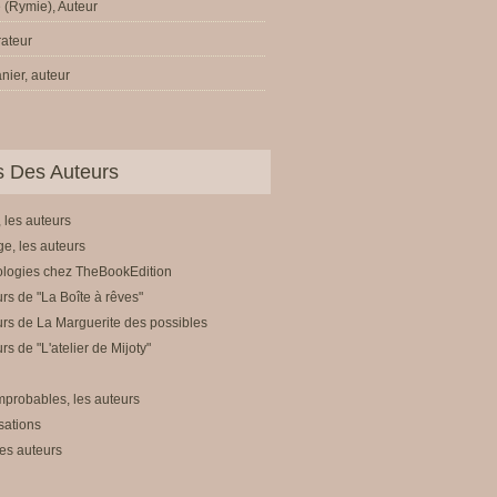
 (Rymie), Auteur
trateur
nier, auteur
ls Des Auteurs
 les auteurs
e, les auteurs
ologies chez TheBookEdition
rs de "La Boîte à rêves"
rs de La Marguerite des possibles
rs de "L'atelier de Mijoty"
mprobables, les auteurs
sations
es auteurs