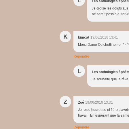
L
Les anthologies éphé
Je croise les doigts aus
ne serait possible.<br 
K
kimcat
19/06/2018 13:41
Merci Dame Quichottine.<br /> Pl
Répondre
L
Les anthologies éphé
Je souhaite que le rêve 
Z
Zoé
19/06/2018 13:31
Je reste heureuse et fière d'avoir
travail . En espérant que la santé
Répondre