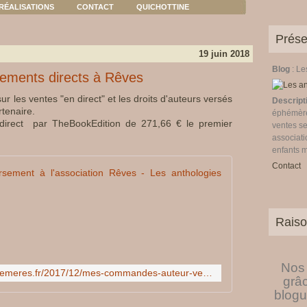
RÉALISATIONS
CONTACT
QUICHOTTINE
Prése
19 juin 2018
Blog
: L
sements directs à Rêves
sur les ventes "en direct" et les droits d'auteurs versés
Descript
rtenaire.
éphémères
direct par TheBookEdition de 271,66 € le premier
ventes se
associati
enfants 
Contact
Mes commandes
J
'
Raiso
a
i
a
c
Nos 
http://www.les-anthologies-ephemeres.fr/2017/12/mes-commandes-auteur-versement-a-l-association-reves.html
h
grâ
e
blogu
v