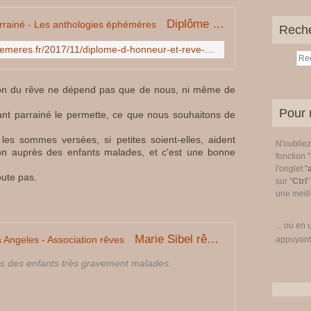
o
n
Diplôme d'honneur et rêve parrainé - Les anthologies éphémères
Rech
c
e
http://www.les-anthologies-ephemeres.fr/2017/11/diplome-d-honneur-et-reve-parraine.html
r
n
tion du rêve ne dépend pas que de nous, ni même de
e
.
Pour 
nfant parrainé le permette, ce que nous souhaitons de
L
o
les sommes versées, si petites soient-elles, aident
N'oublie
r
tion auprès des enfants malades, et c'est une bonne
fonction "
s
l'onglet "
q
oute pas.
sur "
Ctrl
"
u
une meille
e
j
... ou en 
e
Marie Sibel rêve de visiter Los Angeles - Association rêves
appuyant
f
a
ves des enfants très gravement malades.
i
s
d