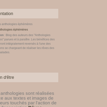
ntation
es anthologies éphémères
ion
: Blog des auteurs des "Anthologies
" parues et à paraître. Les bénéfices des
ront intégralement reversés à l'une des
ons se chargeant de réaliser les rêves des
malades.
 auteur, versement à l'association Rêves - Les anthologi
n d'être
anthologies sont réalisées
ce aux textes et images de
eurs touchés par l'action de