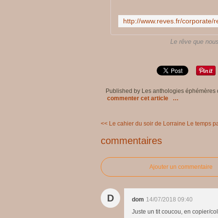
Le rêve que nous
Published by Les anthologies éphémères
commenter cet article
…
<< Le cahier du soir de Lorraine
Le temps pa
commentaires
Ajouter un commentaire
D
dom
14/07/2018 09:40
Juste un tit coucou, en copier/col