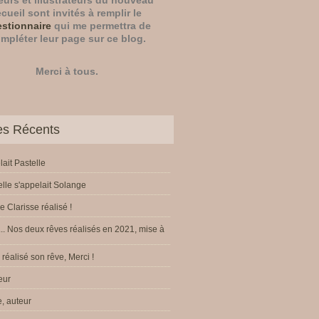
eurs
et
illustrateurs
du nouveau
ecueil sont invités à remplir le
stionnaire
qui me permettra de
mpléter leur page sur ce blog.
Merci à tous.
les Récents
lait Pastelle
elle s'appelait Solange
e Clarisse réalisé !
.. Nos deux rêves réalisés en 2021, mise à
réalisé son rêve, Merci !
eur
, auteur