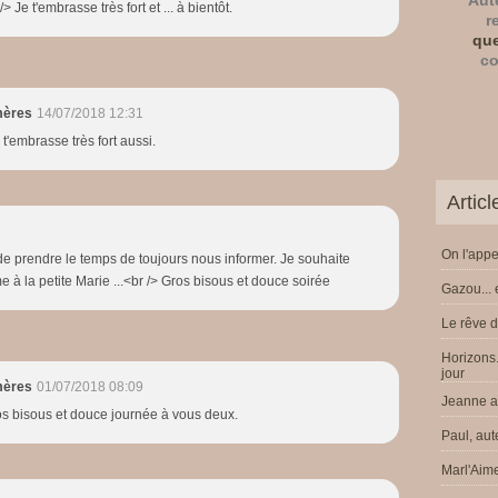
Aut
/> Je t'embrasse très fort et ... à bientôt.
e
r
a
que
u
co
c
o
mères
14/07/2018 12:31
m
Je t'embrasse très fort aussi.
p
t
e
Artic
d
e
On l'appe
 de prendre le temps de toujours nous informer. Je souhaite
s
 à la petite Marie ...<br /> Gros bisous et douce soirée
A
Gazou... 
n
Le rêve d
t
h
Horizons.
o
jour
mères
01/07/2018 08:09
l
Jeanne a 
ros bisous et douce journée à vous deux.
o
Paul, aut
g
i
Marl'Aime
e