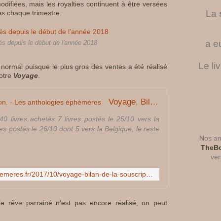
difiées, mais les royalties continuent à être versées
é
La
es chaque trimestre.
l
e
s
a e
s depuis le début de l'année 2018
c
o
Le li
t normal puisque le plus gros des ventes a été réalisé
m
notre
Voyage
.
p
t
e
Voyage, Bilan de la souscription. - Les anthologies éphémères
s
,
40 livres achetés 7 livres postés le 25/10 vers la
e
es postés le 26/10 dont 5 vers la Belgique, le reste
n
Nos ant
c
TheBo
e
ver
q
http://www.les-anthologies-ephemeres.fr/2017/10/voyage-bilan-de-la-souscription.html
u
i
m
le rêve parrainé n'est pas encore réalisé, on peut
e
c