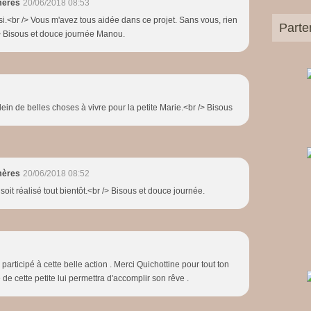
mères
20/06/2018 08:53
e
si.<br /> Vous m'avez tous aidée dans ce projet. Sans vous, rien
p
Parte
/> Bisous et douce journée Manou.
r
i
x
d
e
ein de belles choses à vivre pour la petite Marie.<br /> Bisous
f
a
b
r
i
mères
20/06/2018 08:52
c
soit réalisé tout bientôt.<br /> Bisous et douce journée.
a
t
i
o
n
d
 participé à cette belle action . Merci Quichottine pour tout ton
e
 de cette petite lui permettra d'accomplir son rêve .
s
l