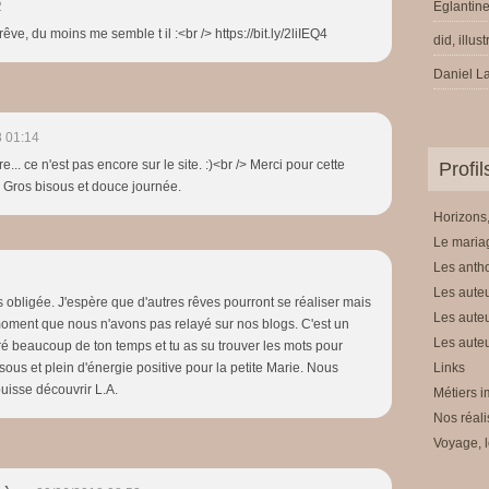
s
2
Eglantine
é
êve, du moins me semble t il :<br /> https://bit.ly/2liIEQ4
did, illus
p
h
Daniel La
é
m
è
 01:14
r
e... ce n'est pas encore sur le site. :)<br /> Merci pour cette
Profi
e
> Gros bisous et douce journée.
s
Horizons,
,
Le mariag
j
e
Les anth
n
Les auteu
s obligée. J'espère que d'autres rêves pourront se réaliser mais
e
Les auteu
n moment que nous n'avons pas relayé sur nos blogs. C'est un
p
Les auteu
é beaucoup de ton temps et tu as su trouver les mots pour
a
sous et plein d'énergie positive pour la petite Marie. Nous
Links
i
puisse découvrir L.A.
Métiers i
e
Nos réali
q
u
Voyage, l
e
l