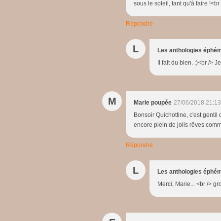
sous le soleil, tant qu'à faire !<br 
Répondre
L
Les anthologies éphé
Il fait du bien. :)<br /> 
M
Marie poupée
27/06/2018 21:13
Bonsoir Quichottine, c'est gentil
encore plein de jolis rêves comme
Répondre
L
Les anthologies éphé
Merci, Marie... <br /> g