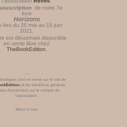
l'association
Rêves
.
souscription
de notre 7e
livre
Horizons
u lieu du 25 mai au 15 juin
2021.
vre est désormais disponible
en vente libre chez
TheBookEdition
.
...
...
hologies sont en vente sur le site de
okEdition
et les bénéfices générés
sés directement sur le compte de
l'association.
...
Merci à tous