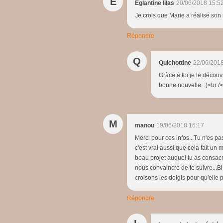
E
Eglantine lilas
20/06/2018 15:5
Je crois que Marie a réalisé son r
Répondre
Q
Quichottine
22/06/2018
Grâce à toi je le découvr
bonne nouvelle. :)<br /
M
manou
19/06/2018 16:17
Merci pour ces infos...Tu n'es pa
c'est vrai aussi que cela fait u
beau projet auquel tu as consacr
nous convaincre de te suivre...Bi
croisons les doigts pour qu'elle 
Répondre