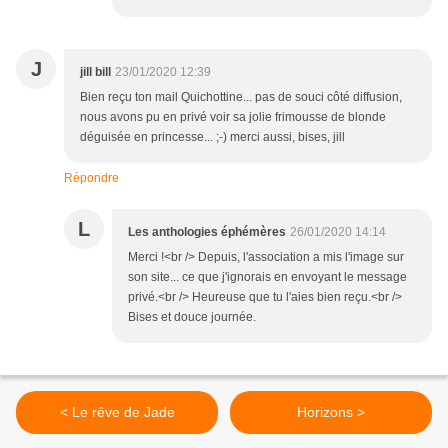
J
jill bill
23/01/2020 12:39
Bien reçu ton mail Quichottine... pas de souci côté diffusion,
nous avons pu en privé voir sa jolie frimousse de blonde
déguisée en princesse... ;-) merci aussi, bises, jill
Répondre
L
Les anthologies éphémères
26/01/2020 14:14
Merci !<br /> Depuis, l'association a mis l'image sur
son site... ce que j'ignorais en envoyant le message
privé.<br /> Heureuse que tu l'aies bien reçu.<br />
Bises et douce journée.
< Le rêve de Jade
Horizons >