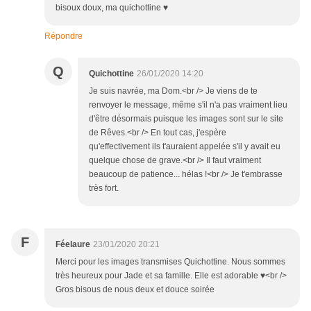
bisoux doux, ma quichottine ♥
Répondre
Q
Quichottine
26/01/2020 14:20
Je suis navrée, ma Dom.<br /> Je viens de te
renvoyer le message, même s'il n'a pas vraiment lieu
d'être désormais puisque les images sont sur le site
de Rêves.<br /> En tout cas, j'espère
qu'effectivement ils t'auraient appelée s'il y avait eu
quelque chose de grave.<br /> Il faut vraiment
beaucoup de patience... hélas !<br /> Je t'embrasse
très fort.
F
Féelaure
23/01/2020 20:21
Merci pour les images transmises Quichottine. Nous sommes
très heureux pour Jade et sa famille. Elle est adorable ♥<br />
Gros bisous de nous deux et douce soirée