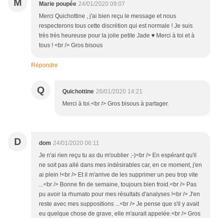
M
Marie poupée
24/01/2020 09:07
Merci Quichottine , j'ai bien reçu le message et nous
respecterons tous cette discrétion qui est normale ! Je suis
très très heureuse pour la jolie petite Jade ♥ Merci à toi et à
tous ! <br /> Gros bisous
Répondre
Q
Quichottine
26/01/2020 14:21
Merci à toi.<br /> Gros bisous à partager.
D
dom
24/01/2020 06:11
Je n'ai rien reçu tu as du m'oublier ;-)<br /> En espérant qu'il
ne soit pas allé dans mes indésirables car, en ce moment, j'en
ai plein !<br /> Et il m'arrive de les supprimer un peu trop vite
...<br /> Bonne fin de semaine, toujours bien froid.<br /> Pas
pu avoir la rhumato pour mes résultats d'analyses !<br /> J'en
reste avec mes suppositions ...<br /> Je pense que s'il y avait
eu quelque chose de grave, elle m'aurait appelée.<br /> Gros