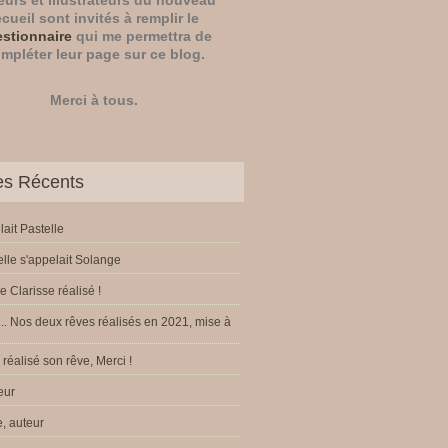
eurs
et
illustrateurs
du nouveau
ecueil sont invités à remplir le
stionnaire
qui me permettra de
mpléter leur page sur ce blog.
Merci à tous.
les Récents
lait Pastelle
elle s'appelait Solange
e Clarisse réalisé !
.. Nos deux rêves réalisés en 2021, mise à
réalisé son rêve, Merci !
eur
, auteur