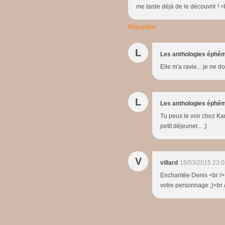
me tarde déjà de le découvrir ! 
Répondre
L
Les anthologies éphé
Elle m'a ravie... je ne d
L
Les anthologies éphé
Tu peux le voir chez Ka
petit déjeuner... ;)
V
villard
16/03/2015 23:0
Enchantée Denis <br /> A
votre personnage ;)<br /