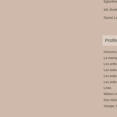
Eglantine
did, illus
Daniel La
Profi
Horizons,
Le mariag
Les anth
Les auteu
Les auteu
Les auteu
Links
Métiers i
Nos réali
Voyage, l