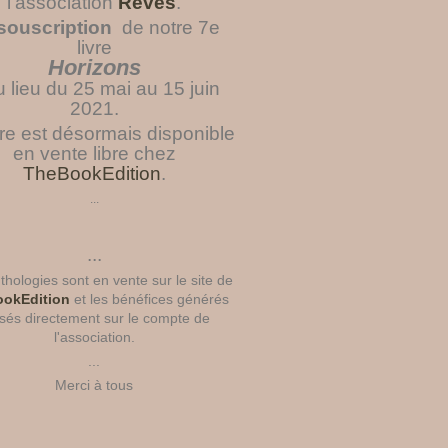
l'association
Rêves
.
souscription
de notre 7e
livre
Horizons
u lieu du 25 mai au 15 juin
2021.
vre est désormais disponible
en vente libre chez
TheBookEdition
.
...
...
hologies sont en vente sur le site de
okEdition
et les bénéfices générés
sés directement sur le compte de
l'association.
...
Merci à tous