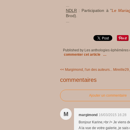
...
NDLR
: Participation à "
Le Maria
Brod).
...
Published by Les anthologies éphémères
commenter cet article
…
<< Margimond, l'un des auteurs...
Mireille29, 
commentaires
Ajouter un commentaire
M
margimond
16/03/2015 16:28
Bonjour Karine,<br /> Je viens de
A la vue de votre galerie, je sais