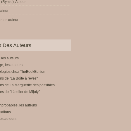
 (Rymie), Auteur
trateur
nier, auteur
ls Des Auteurs
 les auteurs
e, les auteurs
ologies chez TheBookEdition
rs de "La Boîte à rêves"
rs de La Marguerite des possibles
rs de "L'atelier de Mijoty"
mprobables, les auteurs
sations
es auteurs