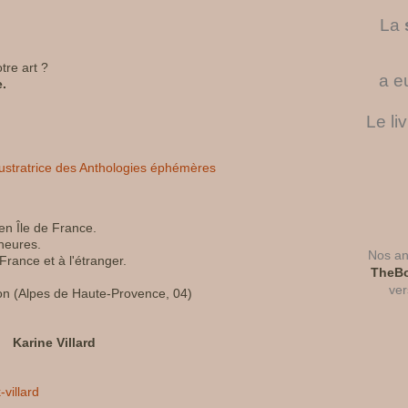
La
re art ?
a e
e.
Le li
 en Île de France.
heures.
Nos ant
rance et à l'étranger.
TheBo
ver
ron (Alpes de Haute-Provence, 04)
Karine Villard
-villard