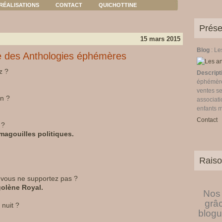
RÉALISATIONS
CONTACT
QUICHOTTINE
Prése
15 mars 2015
Blog
: L
rice des Anthologies éphémères
z ?
Descript
éphémères
ventes se
in ?
associati
enfants 
Contact
 ?
 magouilles politiques.
Raiso
e vous ne supportez pas ?
golène Royal.
Nos 
grâ
nuit ?
blogu