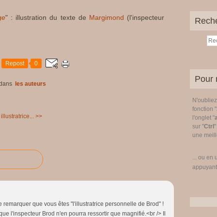
ge
" : illustration du texte de
Margimond
(l'inspecteur
Rech
Repost
0
Pour 
dans
les auteurs
N'oublie
fonction "
illustratrice... >>
l'onglet "
sur "
Ctrl
"
une meille
... ou en 
appuyant
 remarquer que vous êtes "l'illustratrice personnelle de Brod" !
 que l'inspecteur Brod n'en pourra ressortir que magnifié.<br /> Il