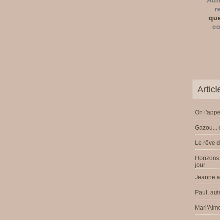
Aut
r
que
co
Artic
On l'appe
Gazou... 
Le rêve d
Horizons.
jour
Jeanne a 
Paul, aut
Marl'Aime