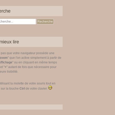
erche
mieux lire
z pas que votre navigateur possède une
zoom
" que l'on active simplement à partir de
affichage
" ou en cliquant en même temps
 et "
+
" autant de fois que nécessaire pour
ure lisibilité.
utilisant la molette de votre souris tout en
 sur la touche
Ctrl
de votre clavier.