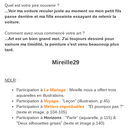
Quel est votre pire souvenir ?
...Voir ma voiture reculer juste au moment ou mon petit fils
passe derrière et ma fille enceinte essayant de retenir la
voiture.
Comment avez-vous commencé votre art ?
...Art est un bien grand mot. J'ai toujours dessiné pour
vaincre ma timidité, la peinture c'est venu beaucoup plus
tard.
Mireille29
...
NDLR
:
Participation à
Le Mariage
: Mireille nous a offert trois
aquarelles en illustrations.
Participation à
Voyage
:
"Leçon" (illustration, p.45)
Participation à
Métiers improbables
: "Et pourquoi pas ?"
(texte et image, p.104-105)
Participation à
Horizons
: "Partir" (aquarelle, p.115) &
"Deux silhouettes grises" (texte et image p.140)