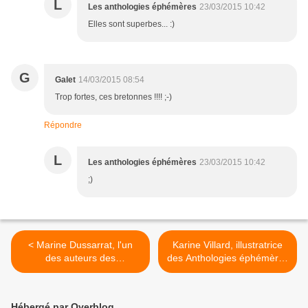
L
Les anthologies éphémères
23/03/2015 10:42
Elles sont superbes... :)
G
Galet
14/03/2015 08:54
Trop fortes, ces bretonnes !!!! ;-)
Répondre
L
Les anthologies éphémères
23/03/2015 10:42
;)
< Marine Dussarrat, l'un
Karine Villard, illustratrice
des auteurs des
des Anthologies éphémères
anthologies éphémères
>
Hébergé par Overblog