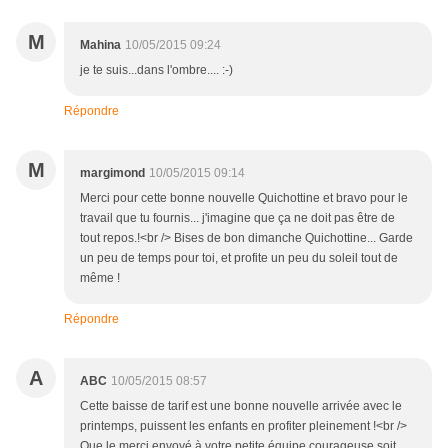
M
Mahina
10/05/2015 09:24
je te suis...dans l'ombre.... :-)
Répondre
M
margimond
10/05/2015 09:14
Merci pour cette bonne nouvelle Quichottine et bravo pour le
travail que tu fournis... j'imagine que ça ne doit pas être de
tout repos.!<br /> Bises de bon dimanche Quichottine... Garde
un peu de temps pour toi, et profite un peu du soleil tout de
même !
Répondre
A
ABC
10/05/2015 08:57
Cette baisse de tarif est une bonne nouvelle arrivée avec le
printemps, puissent les enfants en profiter pleinement !<br />
Que le merci envoyé à votre petite équipe courageuse soit