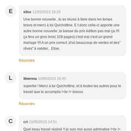
E
elise
12/05/2015 19:20
Une bonne nouvelle , tu as réussi à faire dans les temps
bravo et merci à toi Quichottine. E t donc celle-ci apporte une
autre bonne nouvelle ;la baisse du prix édition pas mal ça !!!!
ça fera un gros livre( 328 pages) c'est vrai c'est un grand
mariage !!!! A un prix correct ,d'où beaucoup de ventes et des"
rêves" à valider... Elise.
Répondre
L
lilwenna
10/05/2015 20:45
superbe ! Merci à toi Quichottine, et à toutes les autres pour le
travail que tu accomplis !<br /> bisous
Répondre
C
cri
10/05/2015 14:51
Quel beau travail réalisé !! je suis moi aussi admirative !<br />