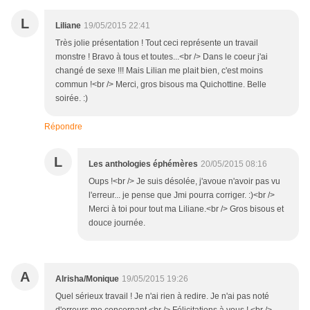
L
Liliane
19/05/2015 22:41
Très jolie présentation ! Tout ceci représente un travail
monstre ! Bravo à tous et toutes...<br /> Dans le coeur j'ai
changé de sexe !!! Mais Lilian me plait bien, c'est moins
commun !<br /> Merci, gros bisous ma Quichottine. Belle
soirée. :)
Répondre
L
Les anthologies éphémères
20/05/2015 08:16
Oups !<br /> Je suis désolée, j'avoue n'avoir pas vu
l'erreur... je pense que Jmi pourra corriger. :)<br />
Merci à toi pour tout ma Liliane.<br /> Gros bisous et
douce journée.
A
Alrisha/Monique
19/05/2015 19:26
Quel sérieux travail ! Je n'ai rien à redire. Je n'ai pas noté