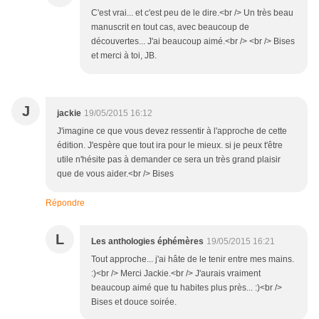
C'est vrai... et c'est peu de le dire.<br /> Un très beau
manuscrit en tout cas, avec beaucoup de
découvertes... J'ai beaucoup aimé.<br /> <br /> Bises
et merci à toi, JB.
J
jackie
19/05/2015 16:12
J'imagine ce que vous devez ressentir à l'approche de cette
édition. J'espère que tout ira pour le mieux. si je peux t'être
utile n'hésite pas à demander ce sera un très grand plaisir
que de vous aider.<br /> Bises
Répondre
L
Les anthologies éphémères
19/05/2015 16:21
Tout approche... j'ai hâte de le tenir entre mes mains.
:)<br /> Merci Jackie.<br /> J'aurais vraiment
beaucoup aimé que tu habites plus près... :)<br />
Bises et douce soirée.