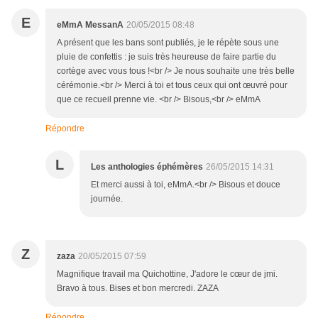
E
eMmA MessanA
20/05/2015 08:48
A présent que les bans sont publiés, je le répète sous une
pluie de confettis : je suis très heureuse de faire partie du
cortège avec vous tous !<br /> Je nous souhaite une très belle
cérémonie.<br /> Merci à toi et tous ceux qui ont œuvré pour
que ce recueil prenne vie. <br /> Bisous,<br /> eMmA
Répondre
L
Les anthologies éphémères
26/05/2015 14:31
Et merci aussi à toi, eMmA.<br /> Bisous et douce
journée.
Z
zaza
20/05/2015 07:59
Magnifique travail ma Quichottine, J'adore le cœur de jmi.
Bravo à tous. Bises et bon mercredi. ZAZA
Répondre