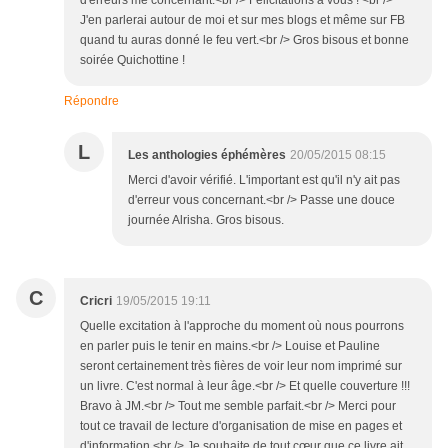
d'erreurs me concernant.<br /> Félicitations à vous ! <br />
J'en parlerai autour de moi et sur mes blogs et même sur FB
quand tu auras donné le feu vert.<br /> Gros bisous et bonne
soirée Quichottine !
Répondre
L
Les anthologies éphémères
20/05/2015 08:15
Merci d'avoir vérifié. L'important est qu'il n'y ait pas
d'erreur vous concernant.<br /> Passe une douce
journée Alrisha. Gros bisous.
C
Cricri
19/05/2015 19:11
Quelle excitation à l'approche du moment où nous pourrons
en parler puis le tenir en mains.<br /> Louise et Pauline
seront certainement très fières de voir leur nom imprimé sur
un livre. C'est normal à leur âge.<br /> Et quelle couverture !!!
Bravo à JM.<br /> Tout me semble parfait.<br /> Merci pour
tout ce travail de lecture d'organisation de mise en pages et
d'information.<br /> Je souhaite de tout cœur que ce livre ait