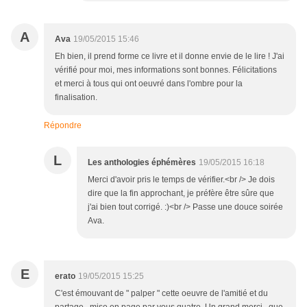
A
Ava
19/05/2015 15:46
Eh bien, il prend forme ce livre et il donne envie de le lire ! J'ai
vérifié pour moi, mes informations sont bonnes. Félicitations
et merci à tous qui ont oeuvré dans l'ombre pour la
finalisation.
Répondre
L
Les anthologies éphémères
19/05/2015 16:18
Merci d'avoir pris le temps de vérifier.<br /> Je dois
dire que la fin approchant, je préfère être sûre que
j'ai bien tout corrigé. :)<br /> Passe une douce soirée
Ava.
E
erato
19/05/2015 15:25
C'est émouvant de " palper " cette oeuvre de l'amitié et du