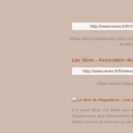
http://www.reves.fr/fr/
(Rêve réalisé partiellement grâce à l
au titr
Les rêves - Association rê
http://www.reves.fr/fr/men
(Rêve réalisé intégr
Il y avait dans ma boîte aux l
Croyez-vous que l'association 
hâtée d'ouvrir la chemise qu'elle.