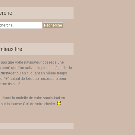
erche
mieux lire
z pas que votre navigateur possède une
zoom
" que l'on active simplement à partir de
affichage
" ou en cliquant en même temps
 et "
+
" autant de fois que nécessaire pour
ure lisibilité.
utilisant la molette de votre souris tout en
 sur la touche
Ctrl
de votre clavier.