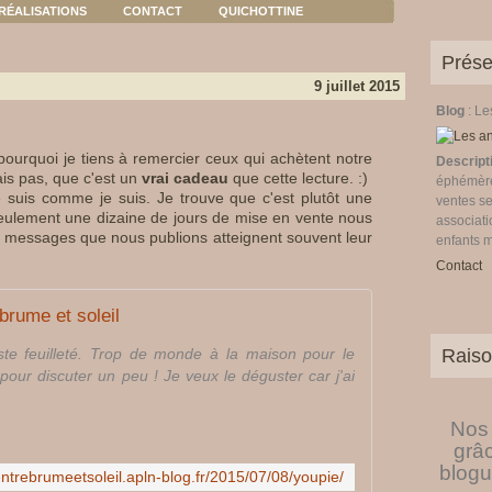
RÉALISATIONS
CONTACT
QUICHOTTINE
Prése
9 juillet 2015
Blog
: L
ourquoi je tiens à remercier ceux qui achètent notre
Descript
rais pas, que c'est un
vrai cadeau
que cette lecture. :)
éphémères
je suis comme je suis. Je trouve que c'est plutôt une
ventes se
eulement une dizaine de jours de mise en vente nous
associati
es messages que nous publions atteignent souvent leur
enfants 
Contact
brume et soleil
juste feuilleté. Trop de monde à la maison pour le
Raiso
pour discuter un peu ! Je veux le déguster car j'ai
Nos 
grâ
blogu
/entrebrumeetsoleil.apln-blog.fr/2015/07/08/youpie/