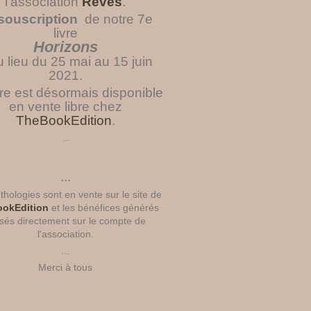
l'association
Rêves
.
souscription
de notre 7e
livre
Horizons
u lieu du 25 mai au 15 juin
2021.
vre est désormais disponible
en vente libre chez
TheBookEdition
.
...
...
hologies sont en vente sur le site de
okEdition
et les bénéfices générés
sés directement sur le compte de
l'association.
...
Merci à tous