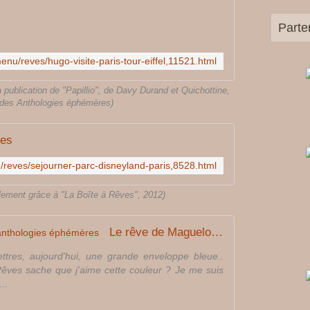
Parte
menu/reves/hugo-visite-paris-tour-eiffel,11521.html
a publication de "Papillio", de Davy Durand et Quichottine,
e des Anthologies éphémères)
ves
u/reves/sejourner-parc-disneyland-paris,8528.html
alement grâce à "La Boîte à Rêves", 2012)
Le rêve de Maguelone - Les anthologies éphémères
ettres, aujourd'hui, une grande enveloppe bleue..
Rêves sache que j'aime cette couleur ? Je me suis
..