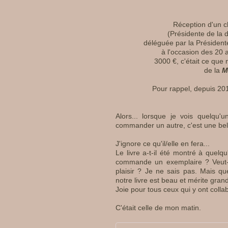
Réception d'un 
(Présidente de la 
déléguée par la Président
à l'occasion des 20 a
3000 €, c'était ce que 
de la
M
Pour rappel, depuis 20
Alors... lorsque je vois quelqu
commander un autre, c'est une bell
J'ignore ce qu'il/elle en fera...
Le livre a-t-il été montré à quelqu'
commande un exemplaire ? Veut-il/
plaisir ? Je ne sais pas. Mais qu
notre livre est beau et mérite gran
Joie pour tous ceux qui y ont colla
C'était celle de mon matin.