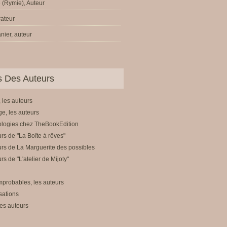
 (Rymie), Auteur
trateur
nier, auteur
ls Des Auteurs
 les auteurs
e, les auteurs
ologies chez TheBookEdition
rs de "La Boîte à rêves"
rs de La Marguerite des possibles
rs de "L'atelier de Mijoty"
mprobables, les auteurs
sations
es auteurs