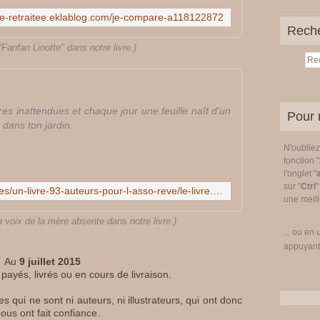
une-retraitee.eklablog.com/je-compare-a118122872
Rech
"Fanfan Linotte" dans notre livre.)
s inattendues et chaque jour une feuille naît d'un
Pour 
 dans ton jardin.
N'oublie
fonction "
l'onglet "
sur "
Ctrl
"
http://jama.e-monsite.com/pages/un-livre-93-auteurs-pour-l-asso-reve/le-livre.html
une meille
 voix de la mère absente dans notre livre.)
... ou en 
appuyant
Au
9 juillet 2015
 payés, livrés ou en cours de livraison.
qui ne sont ni auteurs, ni illustrateurs, qui ont donc
ous ont fait confiance.