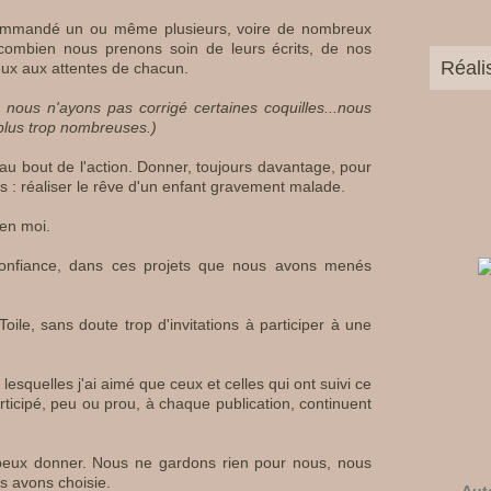
commandé un ou même plusieurs, voire de nombreux
 combien nous prenons soin de leurs écrits, de nos
Réali
ieux aux attentes de chacun.
e nous n'ayons pas corrigé certaines coquilles...nous
 plus trop nombreuses.)
qu'au bout de l'action. Donner, toujours davantage, pour
 : réaliser le rêve d'un enfant gravement malade.
 en moi.
 confiance, dans ces projets que nous avons menés
Toile, sans doute trop d'invitations à participer à une
lesquelles j'ai aimé que ceux et celles qui ont suivi ce
rticipé, peu ou prou, à chaque publication, continuent
 peux donner. Nous ne gardons rien pour nous, nous
us avons choisie.