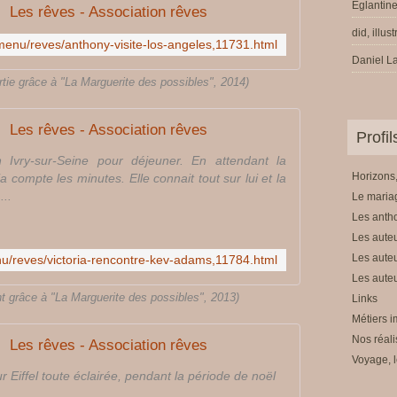
Eglantine
Les rêves - Association rêves
did, illus
r/menu/reves/anthony-visite-los-angeles,11731.html
Daniel La
rtie grâce à "La Marguerite des possibles", 2014)
Les rêves - Association rêves
Profi
n Ivry-sur-Seine pour déjeuner. En attendant la
Horizons,
 compte les minutes. Elle connait tout sur lui et la
...
Le mariag
Les anth
Les auteu
Les auteu
enu/reves/victoria-rencontre-kev-adams,11784.html
Les auteu
nt grâce à "La Marguerite des possibles", 2013)
Links
Métiers i
Nos réali
Les rêves - Association rêves
Voyage, l
ur Eiffel toute éclairée, pendant la période de noël