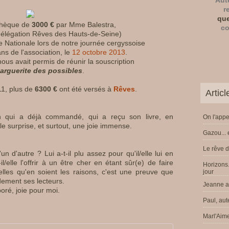
Aut
r
que
chèque de
3000 €
par Mme Balestra,
co
délégation Rêves des Hauts-de-Seine)
e Nationale lors de notre journée cergyssoise
ns de l'association, le
12 octobre 2013
.
nous avait permis de réunir la souscription
arguerite des possibles
.
11, plus de
6300 €
ont été versés à
Rêves
.
Artic
'un qui a déjà commandé, qui a reçu son livre, en
On l'appe
e surprise, et surtout, une joie immense.
Gazou... 
Le rêve d
un d'autre ? Lui a-t-il plu assez pour qu'il/elle lui en
elle l'offrir à un être cher en étant sûr(e) de faire
Horizons.
elles qu'en soient les raisons, c'est une preuve que
jour
dement ses lecteurs.
Jeanne a 
boré, joie pour moi.
Paul, aut
Marl'Aime