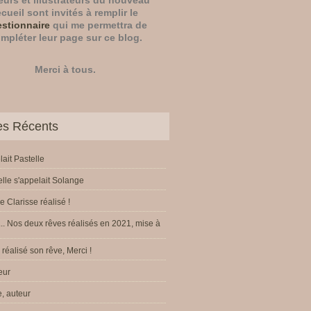
eurs
et
illustrateurs
du nouveau
ecueil sont invités à remplir le
stionnaire
qui me permettra de
mpléter leur page sur ce blog.
Merci à tous.
les Récents
lait Pastelle
elle s'appelait Solange
e Clarisse réalisé !
.. Nos deux rêves réalisés en 2021, mise à
réalisé son rêve, Merci !
eur
, auteur