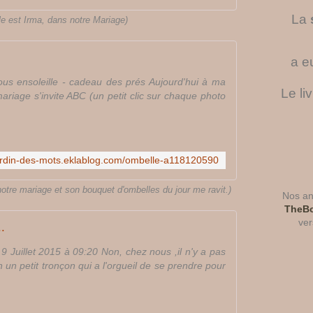
La
le est Irma, dans notre Mariage)
a e
us ensoleille - cadeau des prés Aujourd'hui à ma
Le li
mariage s'invite ABC (un petit clic sur chaque photo
jardin-des-mots.eklablog.com/ombelle-a118120590
notre mariage et son bouquet d'ombelles du jour me ravit.)
Nos ant
TheBo
ver
.
 Juillet 2015 à 09:20 Non, chez nous ,il n'y a pas
en un petit tronçon qui a l'orgueil de se prendre pour