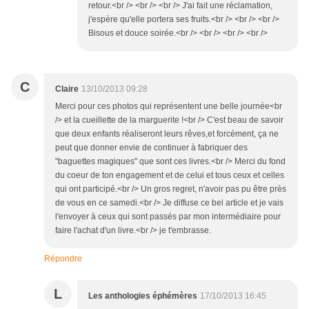
retour.<br /> <br /> <br /> J'ai fait une réclamation,
j'espère qu'elle portera ses fruits.<br /> <br /> <br />
Bisous et douce soirée.<br /> <br /> <br /> <br />
C
Claire
13/10/2013 09:28
Merci pour ces photos qui représentent une belle journée<br
/> et la cueillette de la marguerite !<br /> C'est beau de savoir
que deux enfants réaliseront leurs rêves,et forcément, ça ne
peut que donner envie de continuer à fabriquer des
"baguettes magiques" que sont ces livres.<br /> Merci du fond
du coeur de ton engagement et de celui et tous ceux et celles
qui ont participé.<br /> Un gros regret, n'avoir pas pu être près
de vous en ce samedi.<br /> Je diffuse ce bel article et je vais
l'envoyer à ceux qui sont passés par mon intermédiaire pour
faire l'achat d'un livre.<br /> je t'embrasse.
Répondre
L
Les anthologies éphémères
17/10/2013 16:45