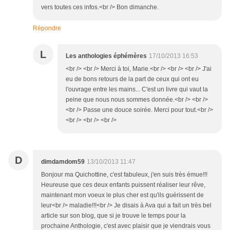
vers toutes ces infos.<br /> Bon dimanche.
Répondre
L
Les anthologies éphémères
17/10/2013 16:53
<br /> <br /> Merci à toi, Marie.<br /> <br /> <br /> J'ai
eu de bons retours de la part de ceux qui ont eu
l'ouvrage entre les mains... C'est un livre qui vaut la
peine que nous nous sommes donnée.<br /> <br />
<br /> Passe une douce soirée. Merci pour tout.<br />
<br /> <br /> <br />
D
dimdamdom59
13/10/2013 11:47
Bonjour ma Quichottine, c'est fabuleux, j'en suis très émue!!!
Heureuse que ces deux enfants puissent réaliser leur rêve,
maintenant mon voeux le plus cher est qu'ils guérissent de
leur<br /> maladie!!!<br /> Je disais à Ava qui a fait un très bel
article sur son blog, que si je trouve le temps pour la
prochaine Anthologie, c'est avec plaisir que je viendrais vous