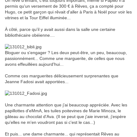
Un rêve d'enfant, c'est toujours important, même si Papilio n'a
permis qu'un versement de 300 € à Rêves, ça a compté pour
Hugo, ce petit garçon qui rêvait d'aller à Paris à Noël pour voir les
vitrines et la Tour Eiffel illuminée...
À côté, parce qu'il y avait aussi dans la salle une certaine
bibliothécaire obéienne....
Bloguer ou s'engager ? Les deux peut-être, un peu, beaucoup,
passionnément... Comme une marguerite, de celles que nous
avons effeuillées aujourd'hui...
Comme ces marguerites délicieusement surprenantes que
Jeanne Fadosi avait apportées...
Une charmante attention que j'ai beaucoup appréciée. Avec les
papillottes d'eMmA, les tuiles poitevines de Marie Minoza, le
gâteau au chocolat d'Ava. (Il se peut que j'aie inversé, j'espère
qu'elles ne m'en voudront pas si c'est le cas...)
Et puis... une dame charmante... qui représentait Rêves au