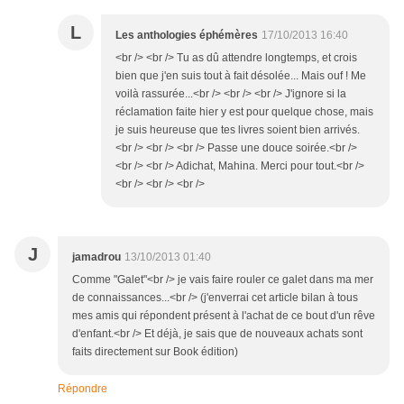
L
Les anthologies éphémères
17/10/2013 16:40
<br /> <br /> Tu as dû attendre longtemps, et crois
bien que j'en suis tout à fait désolée... Mais ouf ! Me
voilà rassurée...<br /> <br /> <br /> J'ignore si la
réclamation faite hier y est pour quelque chose, mais
je suis heureuse que tes livres soient bien arrivés.
<br /> <br /> <br /> Passe une douce soirée.<br />
<br /> <br /> Adichat, Mahina. Merci pour tout.<br />
<br /> <br /> <br />
J
jamadrou
13/10/2013 01:40
Comme "Galet"<br /> je vais faire rouler ce galet dans ma mer
de connaissances...<br /> (j'enverrai cet article bilan à tous
mes amis qui répondent présent à l'achat de ce bout d'un rêve
d'enfant.<br /> Et déjà, je sais que de nouveaux achats sont
faits directement sur Book édition)
Répondre