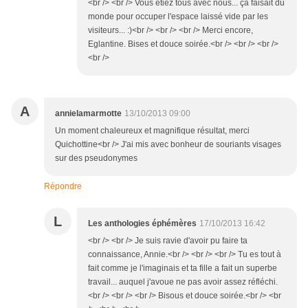
<br /> <br /> Vous étiez tous avec nous... ça faisait du
monde pour occuper l'espace laissé vide par les
visiteurs... :)<br /> <br /> <br /> Merci encore,
Eglantine. Bises et douce soirée.<br /> <br /> <br />
<br />
A
annielamarmotte
13/10/2013 09:00
Un moment chaleureux et magnifique résultat, merci
Quichottine<br /> J'ai mis avec bonheur de souriants visages
sur des pseudonymes
Répondre
L
Les anthologies éphémères
17/10/2013 16:42
<br /> <br /> Je suis ravie d'avoir pu faire ta
connaissance, Annie.<br /> <br /> <br /> Tu es tout à
fait comme je l'imaginais et ta fille a fait un superbe
travail... auquel j'avoue ne pas avoir assez réfléchi.
<br /> <br /> <br /> Bisous et douce soirée.<br /> <br