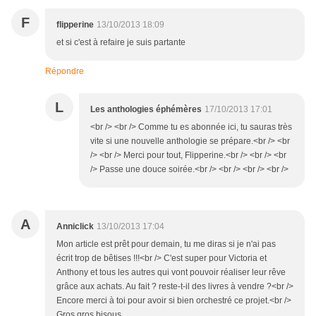
F
flipperine
13/10/2013 18:09
et si c'est à refaire je suis partante
Répondre
L
Les anthologies éphémères
17/10/2013 17:01
<br /> <br /> Comme tu es abonnée ici, tu sauras très
vite si une nouvelle anthologie se prépare.<br /> <br
/> <br /> Merci pour tout, Flipperine.<br /> <br /> <br
/> Passe une douce soirée.<br /> <br /> <br /> <br />
A
Anniclick
13/10/2013 17:04
Mon article est prêt pour demain, tu me diras si je n'ai pas
écrit trop de bêtises !!!<br /> C'est super pour Victoria et
Anthony et tous les autres qui vont pouvoir réaliser leur rêve
grâce aux achats. Au fait ? reste-t-il des livres à vendre ?<br />
Encore merci à toi pour avoir si bien orchestré ce projet.<br />
Gros gros bisous