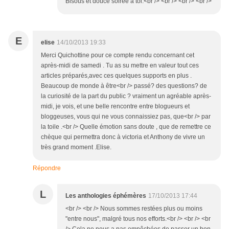
Bisous et douce soirée à toi.<br /> <br /> <br /> <br />
E
elise
14/10/2013 19:33
Merci Quichottine pour ce compte rendu concernant cet
après-midi de samedi . Tu as su mettre en valeur tout ces
articles préparés,avec ces quelques supports en plus .
Beaucoup de monde à être<br /> passé? des questions? de
la curiosité de la part du public ? vraiment un agréable après-
midi, je vois, et une belle rencontre entre blogueurs et
bloggeuses, vous qui ne vous connaissiez pas, que<br /> par
la toile .<br /> Quelle émotion sans doute , que de remettre ce
chèque qui permettra donc à victoria et Anthony de vivre un
très grand moment .Elise.
Répondre
L
Les anthologies éphémères
17/10/2013 17:44
<br /> <br /> Nous sommes restées plus ou moins
"entre nous", malgré tous nos efforts.<br /> <br /> <br