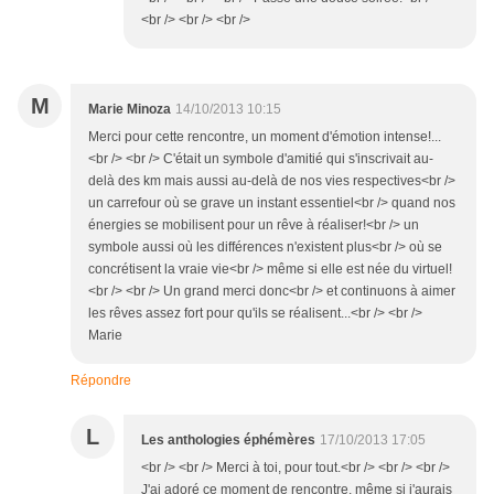
<br /> <br /> <br />
M
Marie Minoza
14/10/2013 10:15
Merci pour cette rencontre, un moment d'émotion intense!...
<br /> <br /> C'était un symbole d'amitié qui s'inscrivait au-
delà des km mais aussi au-delà de nos vies respectives<br />
un carrefour où se grave un instant essentiel<br /> quand nos
énergies se mobilisent pour un rêve à réaliser!<br /> un
symbole aussi où les différences n'existent plus<br /> où se
concrétisent la vraie vie<br /> même si elle est née du virtuel!
<br /> <br /> Un grand merci donc<br /> et continuons à aimer
les rêves assez fort pour qu'ils se réalisent...<br /> <br />
Marie
Répondre
L
Les anthologies éphémères
17/10/2013 17:05
<br /> <br /> Merci à toi, pour tout.<br /> <br /> <br />
J'ai adoré ce moment de rencontre, même si j'aurais