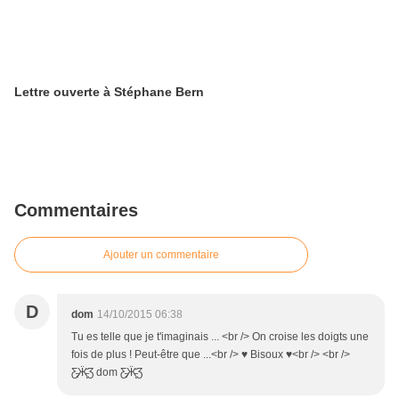
Lettre ouverte à Stéphane Bern
Commentaires
Ajouter un commentaire
D
dom
14/10/2015 06:38
Tu es telle que je t'imaginais ... <br /> On croise les doigts une
fois de plus ! Peut-être que ...<br /> ♥ Bisoux ♥<br /> <br />
Ƹ̵̡Ӝ̵̨̄Ʒ dom Ƹ̵̡Ӝ̵̨̄Ʒ