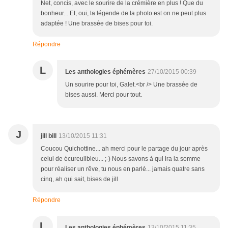
Net, concis, avec le sourire de la crémière en plus ! Que du
bonheur... Et, oui, la légende de la photo est on ne peut plus
adaptée ! Une brassée de bises pour toi.
Répondre
L
Les anthologies éphémères
27/10/2015 00:39
Un sourire pour toi, Galet.<br /> Une brassée de
bises aussi. Merci pour tout.
J
jill bill
13/10/2015 11:31
Coucou Quichottine... ah merci pour le partage du jour après
celui de écureuilbleu... ;-) Nous savons à qui ira la somme
pour réaliser un rêve, tu nous en parlé... jamais quatre sans
cinq, ah qui sait, bises de jill
Répondre
L
Les anthologies éphémères
13/10/2015 11:35