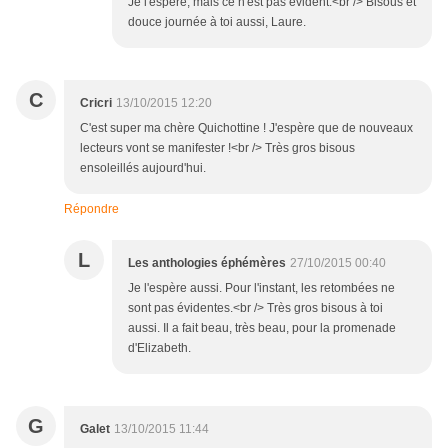
Je l'espère, mais ce n'est pas évident.<br /> Bisous et
douce journée à toi aussi, Laure.
C
Cricri
13/10/2015 12:20
C'est super ma chère Quichottine ! J'espère que de nouveaux
lecteurs vont se manifester !<br /> Très gros bisous
ensoleillés aujourd'hui.
Répondre
L
Les anthologies éphémères
27/10/2015 00:40
Je l'espère aussi. Pour l'instant, les retombées ne
sont pas évidentes.<br /> Très gros bisous à toi
aussi. Il a fait beau, très beau, pour la promenade
d'Elizabeth.
G
Galet
13/10/2015 11:44