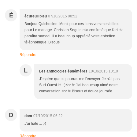
É
écureuil bleu
07/10/2015 08:52
Bonjour Quichottine. Merci pour ces liens vers mes billets
pour Le mariage. Christian Seguin m'a confirmé que l'article
paraîtra samedi. Il a beaucoup apprécié votre entretien
téléphonique. Bisous
Répondre
L
Les anthologies éphémères
10/10/2015 10:10
J'espère que tu pourras me l'envoyer. Je n'ai pas
Sud-Ouest ici. :)<br /> J'ai beaucoup aimé notre
conversation.<br /> Bisous et douce journée.
D
dom
07/10/2015 06:22
J'ai hâte ... ;-)
Répondre