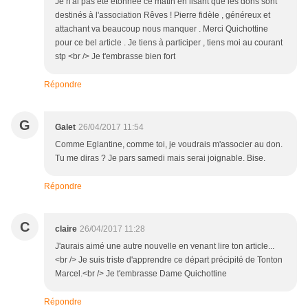
Je n'ai pas été étonnée ce matin en lisant que les dons sont
destinés à l'association Rêves ! Pierre fidèle , généreux et
attachant va beaucoup nous manquer . Merci Quichottine
pour ce bel article . Je tiens à participer , tiens moi au courant
stp <br /> Je t'embrasse bien fort
Répondre
G
Galet
26/04/2017 11:54
Comme Eglantine, comme toi, je voudrais m'associer au don.
Tu me diras ? Je pars samedi mais serai joignable. Bise.
Répondre
C
claire
26/04/2017 11:28
J'aurais aimé une autre nouvelle en venant lire ton article...
<br /> Je suis triste d'apprendre ce départ précipité de Tonton
Marcel.<br /> Je t'embrasse Dame Quichottine
Répondre