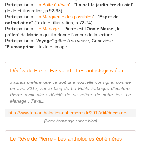
Participation à "
La Boîte à rêves
" : "
La petite jardinière du ciel
"
(texte et illustration, p.92-93)
Participation à "
La Marguerite des possibles
" : "
Esprit de
ontradiction
" (Texte et illustration, p.72-74)
Participation à "
Le Mariage
" : Pierre est l'
Oncle Marcel
, le
préféré de Marie à qui il a donné l'amour de la lecture.
Participation à "
Voyage
" grâce à sa veuve, Geneviève :
"
Plumanprime
", texte et image.
...
Décès de Pierre Fassbind - Les anthologies éphémères
J'aurais préféré que ce soit une nouvelle consigne, comme
en avril 2012, sur le blog de La Petite Fabrique d'écriture.
Pierre avait alors décidé de se retirer de notre jeu "Le
Mariage". J'ava...
http://www.les-anthologies-ephemeres.fr/2017/04/deces-de-pierre-fassbind.html
(Notre hommage sur ce blog)
Le Rêve de Pierre - Les anthologies éphémères