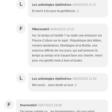
L
Les anthologies éphémères
04/04/2015 11:22
Et merci à toi pour ta gentillesse. :)
F
FMarmotte5
04/04/2015 10:26
Ha ! le temps et l'amitié ? ce matin une émission sur
France-Culture sur le sujet : République des lettres,
romans épistolaires, Montaigne et la Boëtie, une
exercice difficile de nos jours, qui sait laissons le
temps au temps et le hasard faire son chemin. merci
pour vos gentils mots à tous et toutes.
L
Les anthologies éphémères
30/03/2015 12:28
Moi aussi... sans doute un jour. :)
F
fmarmotte5
03/07/2013 18:09
On laisse comme ça... les fondamentaux, sûr que selon