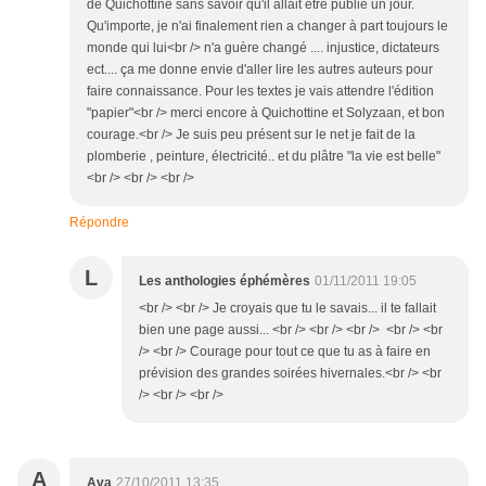
de Quichottine sans savoir qu'il allait être publié un jour.
Qu'importe, je n'ai finalement rien a changer à part toujours le
monde qui lui<br /> n'a guère changé .... injustice, dictateurs
ect.... ça me donne envie d'aller lire les autres auteurs pour
faire connaissance. Pour les textes je vais attendre l'édition
"papier"<br /> merci encore à Quichottine et Solyzaan, et bon
courage.<br /> Je suis peu présent sur le net je fait de la
plomberie , peinture, électricité.. et du plâtre "la vie est belle"
<br /> <br /> <br />
Répondre
L
Les anthologies éphémères
01/11/2011 19:05
<br /> <br /> Je croyais que tu le savais... il te fallait
bien une page aussi... <br /> <br /> <br /> <br /> <br
/> <br /> Courage pour tout ce que tu as à faire en
prévision des grandes soirées hivernales.<br /> <br
/> <br /> <br />
A
Ava
27/10/2011 13:35