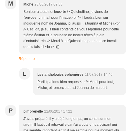
M
Miche
23/06/2017 09:55
Bonjour à toutes et tous<br /> Quichottine, je viens de
t'envoyer un mail pour l'image.<br /> Il faudra bien sûr
indiquer le nom de Joanna, ici aussi ... (Joanna et Miche).<br
/> Ceci dit, je suis bien contente de vous rejoindre pour cette
5ième édition et je souhaite de beaux rêves à plein
d'enfants!!!!<br /> Merci à toi Quichottine pour tout ce travail
que tu fais ici.<br /> :)))
Répondre
L
Les anthologies éphémères
11/07/2017 14:46
Participations bien reçues.<br /> Merci pour tout,
Miche, et remercie aussi Joanna de ma part.
P
pimprenelle
22/06/2017 17:22
J'avais préparé, il y a déjà longtemps, un conte sur mon
jardin. Il faut qu'il retravaille car j'ai ajouté un participant qui
me semble important, enfin il me semble pour le moment.<br