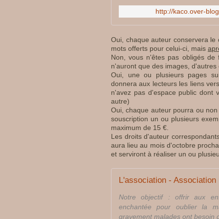
http://kaco.over-blo
Oui, chaque auteur conservera le dr
mots offerts pour celui-ci, mais
apr
Non, vous n'êtes pas obligés de 
n'auront que des images, d'autres
Oui, une ou plusieurs pages sui
donnera aux lecteurs les liens ver
n'avez pas d'espace public dont 
autre)
Oui, chaque auteur pourra ou non (m
souscription un ou plusieurs exemp
maximum de 15 €.
Les droits d'auteur correspondants 
aura lieu au mois d'octobre procha
et serviront à réaliser un ou plusi
L'association - Association
Notre objectif : offrir aux 
enchantée pour oublier la ma
gravement malades ont besoin de