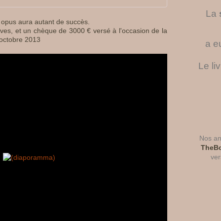
La
 opus aura autant de succès.
êves, et un chèque de 3000 € versé à l'occasion de la
 octobre 2013
a e
Le li
Nos ant
TheBo
ver