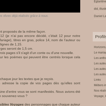
Eglantine
did, illus
 rêves déjà réalisés grâce à nous.
Daniel La
sont proposés de la même façon.
 (je n'ai pas encore décidé, c'était 12 pour notre
Profi
ariage
), titres en gras, police 14, nom de l'auteur ou
rlignes de 1,15.
Horizons,
rges seront de 1,5 cm.
is pages s'il s'agit d'un conte ou d'une nouvelle.
Le mariag
 pour les poèmes qui peuvent être centrés lorsque cela
Les anth
Les auteu
Les auteu
Les auteu
chaque jour les textes que je reçois.
Links
 adresse la copie de vos pages dès qu'elles sont
Métiers i
Nos réali
taine d'entre vous se sont manifestés. Nous avions été
en souvenez-vous ?
Voyage, l
sibles Voyages
des personnages que chaque auteur