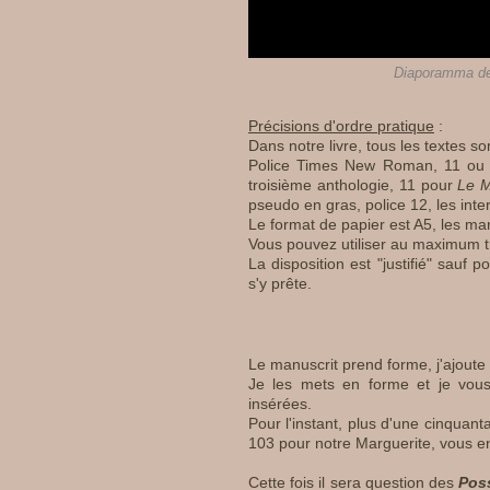
Diaporamma des
Précisions d'ordre pratique
:
Dans notre livre, tous les textes 
Police Times New Roman, 11 ou 12
troisième anthologie, 11 pour
Le M
pseudo en gras, police 12, les inte
Le format de papier est A5, les ma
Vous pouvez utiliser au maximum tro
La disposition est "justifié" sauf
s'y prête.
Le manuscrit prend forme, j'ajoute 
Je les mets en forme et je vous
insérées.
Pour l'instant, plus d'une cinquan
103 pour notre Marguerite, vous 
Cette fois il sera question des
Pos