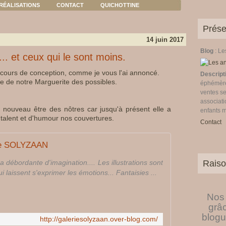
RÉALISATIONS
CONTACT
QUICHOTTINE
Prése
14 juin 2017
Blog
: L
.. et ceux qui le sont moins.
 cours de conception, comme je vous l'ai annoncé.
Descript
e de notre Marguerite des possibles.
éphémères
ventes se
associati
nouveau être des nôtres car jusqu'à présent elle a
enfants 
talent et d'humour nos couvertures.
Contact
ie SOLYZAAN
 débordante d'imagination.... Les illustrations sont
Raiso
i laissent s'exprimer les émotions... Fantaisies ...
Nos 
grâ
blogu
http://galeriesolyzaan.over-blog.com/