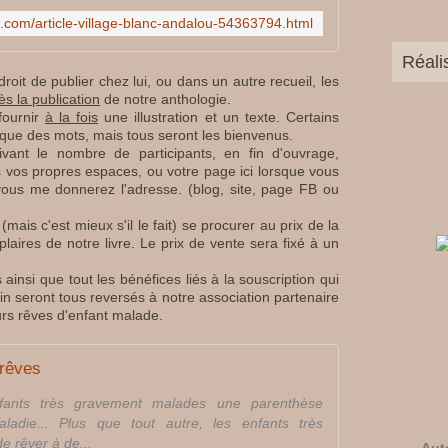
g.com/article-village-blanc-andalou-54363794.html
Réali
oit de publier chez lui, ou dans un autre recueil, les
ès la publication
de notre anthologie.
fournir
à la fois
une illustration et un texte. Certains
 que des mots, mais tous seront les bienvenus.
vant le nombre de participants, en fin d'ouvrage,
s vos propres espaces, ou votre page ici lorsque vous
vous me donnerez l'adresse. (blog, site, page FB ou
ais c'est mieux s'il le fait) se procurer au prix de la
laires de notre livre. Le prix de vente sera fixé à un
ainsi que tout les bénéfices liés à la souscription qui
in seront tous reversés à notre association partenaire
eurs rêves d'enfant malade.
 rêves
enfants très gravement malades une parenthèse
ladie... Plus que tout autre, les enfants très
 rêver à de...