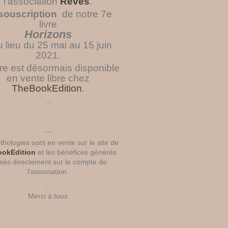
l'association
Rêves
.
souscription
de notre 7e
livre
Horizons
u lieu du 25 mai au 15 juin
2021.
vre est désormais disponible
en vente libre chez
TheBookEdition
.
...
...
hologies sont en vente sur le site de
okEdition
et les bénéfices générés
sés directement sur le compte de
l'association.
...
Merci à tous