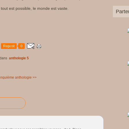
 tout est possible, le monde est vaste.
Parte
Repost
0
dans
anthologie 5
inquième anthologie >>