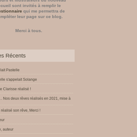
eurs
et
illustrateurs
du nouveau
ecueil sont invités à remplir le
stionnaire
qui me permettra de
mpléter leur page sur ce blog.
Merci à tous.
les Récents
lait Pastelle
elle s'appelait Solange
e Clarisse réalisé !
.. Nos deux rêves réalisés en 2021, mise à
réalisé son rêve, Merci !
eur
, auteur