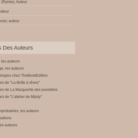
 (Rymie), Auteur
trateur
nier, auteur
ls Des Auteurs
 les auteurs
e, les auteurs
ologies chez TheBookEdition
rs de "La Boîte à rêves"
rs de La Marguerite des possibles
rs de "L'atelier de Mijoty"
mprobables, les auteurs
sations
es auteurs