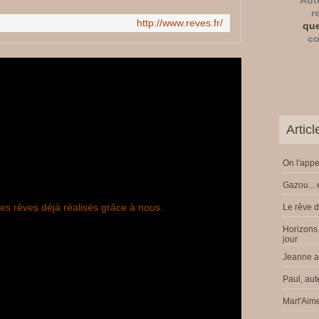
Aut
r
http://www.reves.fr/
que
co
Artic
On l'appe
Gazou... 
Le rêve d
Horizons.
jour
Jeanne a 
Paul, aut
Marl'Aime