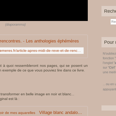
Rech
(diaporamma)
e rencontres. - Les anthologies éphémères
Pour 
http://www.les-anthologies-ephemeres.fr/article-apres-midi-de-reve-et-de-rencontres-120557094.html
N'oublie
fonction "
l'onglet "
t à quoi ressembleront nos pages, qui se posent un
sur "
Ctrl
"
un exemple de ce que vous pouviez lire dans ce livre.
une meille
... ou en 
appuyant
transformer en belle image en noir et blanc...
inal est là :
Village blanc andalou - Le miroir de mes aquarelles