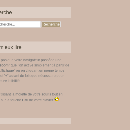
erche
mieux lire
z pas que votre navigateur possède une
zoom
" que l'on active simplement à partir de
affichage
" ou en cliquant en même temps
 et "
+
" autant de fois que nécessaire pour
ure lisibilité.
utilisant la molette de votre souris tout en
 sur la touche
Ctrl
de votre clavier.