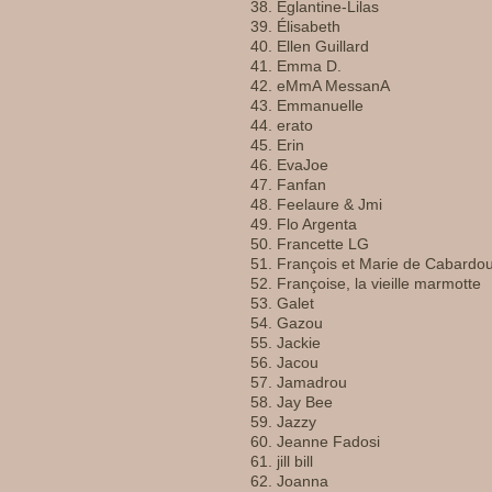
Églantine-Lilas
Élisabeth
Ellen Guillard
Emma D.
eMmA MessanA
Emmanuelle
erato
Erin
EvaJoe
Fanfan
Feelaure & Jmi
Flo Argenta
Francette LG
François et Marie de Cabardo
Françoise, la vieille marmotte
Galet
Gazou
Jackie
Jacou
Jamadrou
Jay Bee
Jazzy
Jeanne Fadosi
jill bill
Joanna