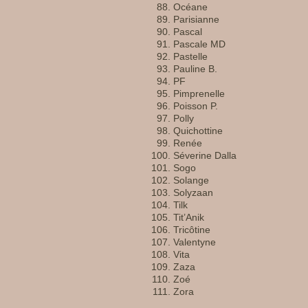
Océane
Parisianne
Pascal
Pascale MD
Pastelle
Pauline B.
PF
Pimprenelle
Poisson P.
Polly
Quichottine
Renée
Séverine Dalla
Sogo
Solange
Solyzaan
Tilk
Tit’Anik
Tricôtine
Valentyne
Vita
Zaza
Zoé
Zora