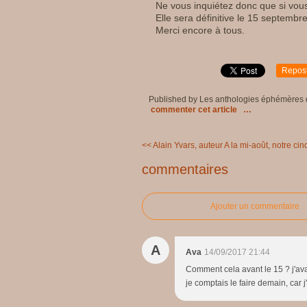
Ne vous inquiétez donc que si vous
Elle sera définitive le 15 septembr
Merci encore à tous.
Repos
Published by Les anthologies éphémères
commenter cet article
…
<< Alain Yvars, auteur
A la mi-août, notre cin
commentaires
Ajouter un commentaire
A
Ava
14/09/2017 21:44
Comment cela avant le 15 ? j'avai
je comptais le faire demain, car