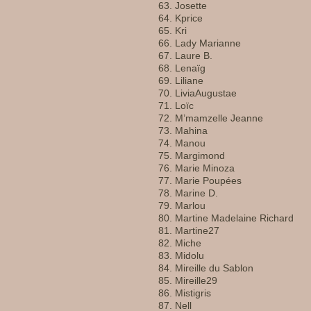
Josette
Kprice
Kri
Lady Marianne
Laure B.
Lenaïg
Liliane
LiviaAugustae
Loïc
M’mamzelle Jeanne
Mahina
Manou
Margimond
Marie Minoza
Marie Poupées
Marine D.
Marlou
Martine Madelaine Richard
Martine27
Miche
Midolu
Mireille du Sablon
Mireille29
Mistigris
Nell