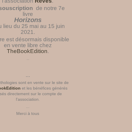
l'association
Rêves
.
souscription
de notre 7e
livre
Horizons
u lieu du 25 mai au 15 juin
2021.
vre est désormais disponible
en vente libre chez
TheBookEdition
.
...
...
hologies sont en vente sur le site de
okEdition
et les bénéfices générés
sés directement sur le compte de
l'association.
...
Merci à tous