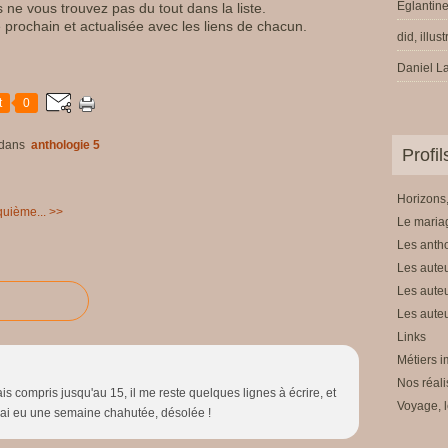
Eglantine
 ne vous trouvez pas du tout dans la liste.
e prochain et actualisée avec les liens de chacun.
did, illus
Daniel La
t
0
dans
anthologie 5
Profi
Horizons,
quième... >>
Le mariag
Les anth
Les auteu
Les auteu
Les auteu
Links
Métiers i
Nos réali
s compris jusqu'au 15, il me reste quelques lignes à écrire, et
Voyage, l
 j'ai eu une semaine chahutée, désolée !