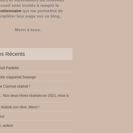
eurs
et
illustrateurs
du nouveau
ecueil sont invités à remplir le
stionnaire
qui me permettra de
mpléter leur page sur ce blog.
Merci à tous.
les Récents
lait Pastelle
elle s'appelait Solange
e Clarisse réalisé !
.. Nos deux rêves réalisés en 2021, mise à
réalisé son rêve, Merci !
eur
, auteur