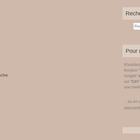
Rech
Pour 
N'oublie
fonction "
uche
l'onglet "
sur "
Ctrl
"
une meille
... ou en 
appuyant