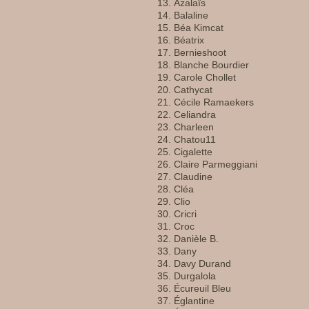
Azalaïs
Balaline
Béa Kimcat
Béatrix
Bernieshoot
Blanche Bourdier
Carole Chollet
Cathycat
Cécile Ramaekers
Celiandra
Charleen
Chatou11
Cigalette
Claire Parmeggiani
Claudine
Cléa
Clio
Cricri
Croc
Danièle B.
Dany
Davy Durand
Durgalola
Écureuil Bleu
Églantine