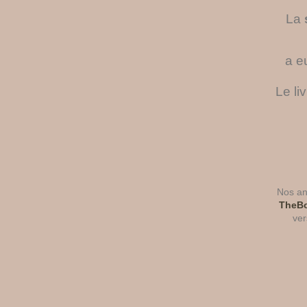
La
a e
Le li
Nos ant
TheBo
ver