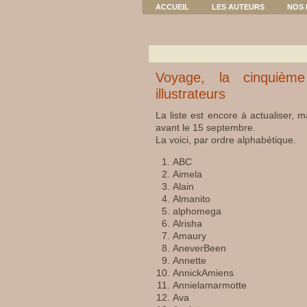
ACCUEIL
LES AUTEURS
NOS 
Voyage, la cinquième
illustrateurs
La liste est encore à actualiser, m
avant le 15 septembre.
La voici, par ordre alphabétique.
ABC
Aimela
Alain
Almanito
alphomega
Alrisha
Amaury
AneverBeen
Annette
AnnickAmiens
Annielamarmotte
Ava