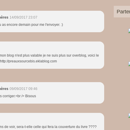
Parte
mères
14/09/2017 23:07
tu as encore demain pour me l'envoyer. :)
on blog n'est plus valable je ne suis plus sur overblog, voici le
 http://preauxsourcebis.eklablog.com
mères
09/09/2017 09:46
is corriger.<br /> Bisous
 de voir, sera-t-elle celle qui fera la couverture du livre ????