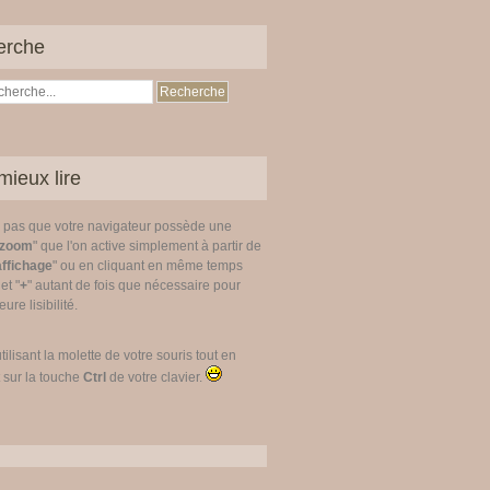
erche
mieux lire
z pas que votre navigateur possède une
zoom
" que l'on active simplement à partir de
affichage
" ou en cliquant en même temps
 et "
+
" autant de fois que nécessaire pour
ure lisibilité.
utilisant la molette de votre souris tout en
 sur la touche
Ctrl
de votre clavier.