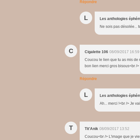
Répondre
L
Les anthologies éphé
Ne sois pas désolée... 
C
Cigalette 106
08/09/2017 16:59
Coucou le lien que tu as mis de m
bon lien merci gros bisous<br />
Répondre
L
Les anthologies éphé
Ah... merci !<br /> Je va
T
Tit'Anik
08/09/2017 13:52
Coucou<br /> L'image que je viens