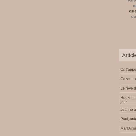
Aut
r
que
co
Artic
On l'appe
Gazou... 
Le rêve d
Horizons.
jour
Jeanne a 
Paul, aut
Marl'Aime