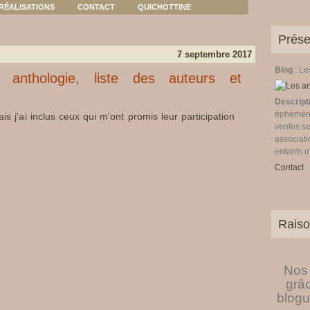
RÉALISATIONS
CONTACT
QUICHOTTINE
Prése
7 septembre 2017
Blog
: L
 anthologie, liste des auteurs et
Descript
éphémères
ais j'ai inclus ceux qui m'ont promis leur participation
ventes se
associati
enfants 
Contact
Raiso
Nos 
grâ
blogu