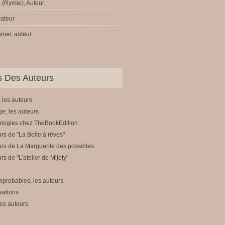
 (Rymie), Auteur
trateur
nier, auteur
ls Des Auteurs
 les auteurs
e, les auteurs
ologies chez TheBookEdition
rs de "La Boîte à rêves"
rs de La Marguerite des possibles
rs de "L'atelier de Mijoty"
mprobables, les auteurs
sations
es auteurs