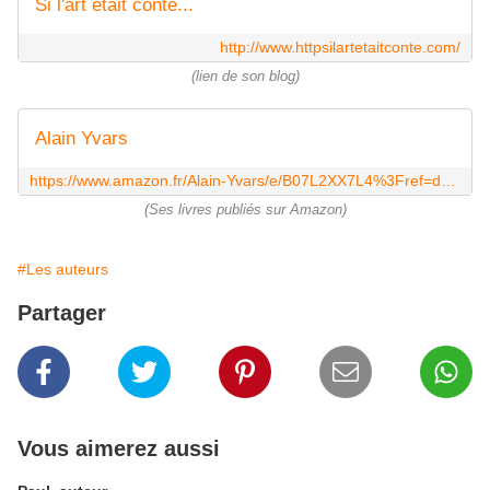
Si l'art était conté...
http://www.httpsilartetaitconte.com/
(lien de son blog)
Alain Yvars
https://www.amazon.fr/Alain-Yvars/e/B07L2XX7L4%3Fref=dbs_a_mng_rwt_scns_share
(Ses livres publiés sur Amazon)
#Les auteurs
Partager
Vous aimerez aussi