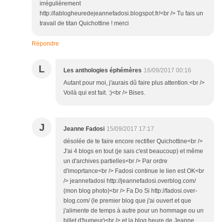
irrégulièrement
http://lablogheuredejeannefadosi.blogspot.fr/<br /> Tu fais un
travail de titan Quichottine ! merci
Répondre
L
Les anthologies éphémères
16/09/2017 00:16
Autant pour moi, j'aurais dû faire plus attention.<br />
Voilà qui est fait. :)<br /> Bises.
J
Jeanne Fadosi
15/09/2017 17:17
désolée de te faire encore rectifier Quichottine<br />
J'ai 4 blogs en tout (je sais c'est beaucoup) et même
un d'archives partielles<br /> Par ordre
d'imoprtance<br /> Fadosi continue le lien est OK<br
/> jeannefadosi http://jeannefadosi.overblog.com/
(mon blog photo)<br /> Fa Do Si http://fadosi.over-
blog.com/ (le premier blog que j'ai ouvert et que
j'alimente de temps à autre pour un hommage ou un
billet d'humeur)<br /> et la blog heure de Jeanne