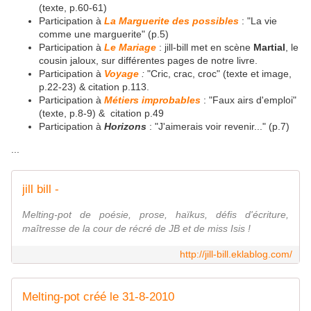
(texte, p.60-61)
Participation à
La Marguerite des possibles
: "La vie
comme une marguerite" (p.5)
Participation à
Le Mariage
: jill-bill met en scène
Martial
, le
cousin jaloux, sur différentes pages de notre livre.
Participation à
Voyage
:
"Cric, crac, croc" (texte et image,
p.22-23) & citation p.113.
Participation à
Métiers improbables
: "Faux airs d'emploi"
(texte, p.8-9) & citation p.49
Participation à
Horizons
: "J'aimerais voir revenir..." (p.7)
...
jill bill -
Melting-pot de poésie, prose, haïkus, défis d'écriture,
maîtresse de la cour de récré de JB et de miss Isis !
http://jill-bill.eklablog.com/
Melting-pot créé le 31-8-2010