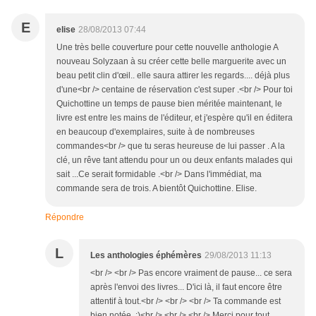
E
elise
28/08/2013 07:44
Une très belle couverture pour cette nouvelle anthologie A
nouveau Solyzaan à su créer cette belle marguerite avec un
beau petit clin d'œil.. elle saura attirer les regards.... déjà plus
d'une<br /> centaine de réservation c'est super .<br /> Pour toi
Quichottine un temps de pause bien méritée maintenant, le
livre est entre les mains de l'éditeur, et j'espère qu'il en éditera
en beaucoup d'exemplaires, suite à de nombreuses
commandes<br /> que tu seras heureuse de lui passer . A la
clé, un rêve tant attendu pour un ou deux enfants malades qui
sait ...Ce serait formidable .<br /> Dans l'immédiat, ma
commande sera de trois. A bientôt Quichottine. Elise.
Répondre
L
Les anthologies éphémères
29/08/2013 11:13
<br /> <br /> Pas encore vraiment de pause... ce sera
après l'envoi des livres... D'ici là, il faut encore être
attentif à tout.<br /> <br /> <br /> Ta commande est
bien notée. :)<br /> <br /> <br /> Merci pour tout,