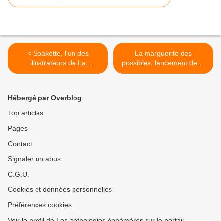
< Soakette, l'un des
La marguerite des
illustrateurs de La
possibles, lancement de la
Marguerite des possibles
souscription >
Hébergé par Overblog
Top articles
Pages
Contact
Signaler un abus
C.G.U.
Cookies et données personnelles
Préférences cookies
Voir le profil de Les anthologies éphémères sur le portail