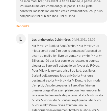
de mon mari, bref, pas avant la fin de l'année je pense.<br />
Pourrais-tu me dire comment ça se passe. Faut-il juste
contacter l'association ou bien est-ce vraiment beaucoup plus
compliqué?<br /> bises<br /> <br /> <br />
Répondre
L
Les anthologies éphémères
04/08/2011 22:02
<br /> <br /> Bonjour Azalaïs,<br /> <br /> <br /> Le
mieux serait peut-être que tu contactes l'association
avant de mettre ton livre en vente.<br /> <br /> <br />
S'il est agréé par leur comité de lecture, tu pourras
ajouter au livre qu'il est publié en faveur de Rêves.
Pour Mijoty, je m'y suis prise trop tard. Les livres
étaient déjà presque tous arrivés<br /> à leurs
destinataires.<br /> <br /> <br /> Donc, le bon mode
d'emploi, c'est de préparer le livre, d'en faire un
premier tirage d'un exemplaire pour leur envoyer le
livre avec la demande de partenariat.<br /> <br /> <br
/> <br /> <br /> <br /> Tout est expliqué là :<br /> <br
/> <br /> http://www.reves.fr/fr/menu/nous-
aider/organiser-evenement.html<br /> <br /> <br />