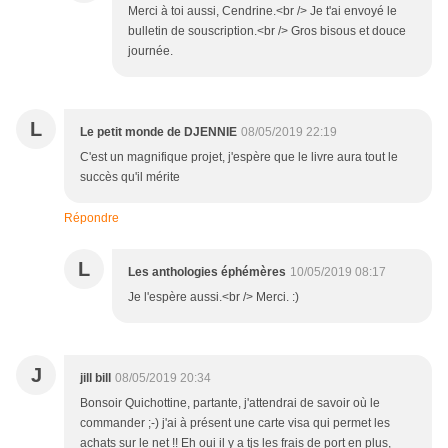
Merci à toi aussi, Cendrine.<br /> Je t'ai envoyé le
bulletin de souscription.<br /> Gros bisous et douce
journée.
L
Le petit monde de DJENNIE
08/05/2019 22:19
C'est un magnifique projet, j'espère que le livre aura tout le
succès qu'il mérite
Répondre
L
Les anthologies éphémères
10/05/2019 08:17
Je l'espère aussi.<br /> Merci. :)
J
jill bill
08/05/2019 20:34
Bonsoir Quichottine, partante, j'attendrai de savoir où le
commander ;-) j'ai à présent une carte visa qui permet les
achats sur le net !! Eh oui il y a tjs les frais de port en plus,