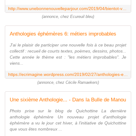
http://www.unebonnenouvelleparjour.com/2019/04/bientot-vous-pourrez-me-decouvrir-en-attachee-de-presse-d-une-aigrette-garzette.html
(annonce, chez Ecureuil bleu)
Anthologies éphémères 6: métiers improbables
J'ai le plaisir de participer une nouvelle fois à ce beau projet
collectif : recueil de courts textes, poèmes, dessins, photos...
Cette année le thème est : "les métiers improbables". Je
viens...
https://ecrimagine.wordpress.com/2019/02/27/anthologies-ephemeres-6-metiers-improbables/
(annonce, chez Cécile Ramaekers)
Une sixième Anthologie... - Dans la Bulle de Manou
Photo prise sur le blog de Quichottine La dernière
anthologie éphémère Un nouveau projet d'anthologie
éphémère a vu le jour cet hiver, à l'initiative de Quichottine
que vous êtes nombreux ...