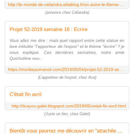
http://le-monde-de-celiandra.eklablog.fr/un-autre-le-6ieme-a162115690
(annonce chez Celiandra)
Projet 52-2019 semaine 18 : Ecrire
Vous allez me dire : mais quel rapport entre cette statue en
lave intitulée "l'apporteur de l'espoir" et le thème "écrire" ? je
vous explique. Ces dernières semaines, notre amie
Quichottine nou...
https://monbeaumanoir.com/2019/05/04/projet-52-2019-semaine-18-ecrire/
(L'apporteur de l'espoir, chez Ava)
C'était fin avril
http://ticayou-galet.blogspot.com/2019/05/cetait-fin-avril.html
(Juste un lien, chez Galet)
Bientôt vous pourrez me découvrir en "attachée de presse d'une aigrette garzette"... - Le blog de ecureuilbleu