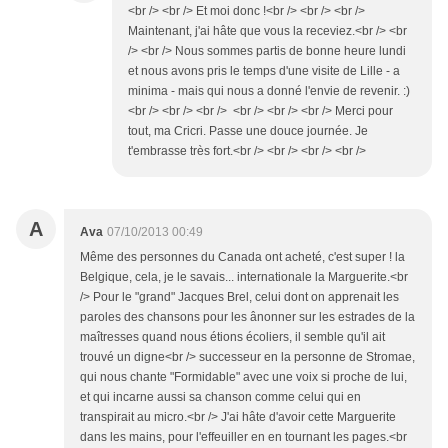
<br /> <br /> Et moi donc !<br /> <br /> <br />
Maintenant, j'ai hâte que vous la receviez.<br /> <br
/> <br /> Nous sommes partis de bonne heure lundi
et nous avons pris le temps d'une visite de Lille - a
minima - mais qui nous a donné l'envie de revenir. :)
<br /> <br /> <br /> <br /> <br /> <br /> Merci pour
tout, ma Cricri. Passe une douce journée. Je
t'embrasse très fort.<br /> <br /> <br /> <br />
A
Ava
07/10/2013 00:49
Même des personnes du Canada ont acheté, c'est super ! la
Belgique, cela, je le savais... internationale la Marguerite.<br
/> Pour le "grand" Jacques Brel, celui dont on apprenait les
paroles des chansons pour les ânonner sur les estrades de la
maîtresses quand nous étions écoliers, il semble qu'il ait
trouvé un digne<br /> successeur en la personne de Stromae,
qui nous chante "Formidable" avec une voix si proche de lui,
et qui incarne aussi sa chanson comme celui qui en
transpirait au micro.<br /> J'ai hâte d'avoir cette Marguerite
dans les mains, pour l'effeuiller en en tournant les pages.<br