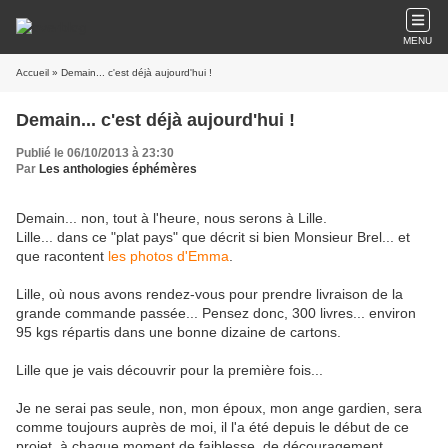
MENU
Accueil
» Demain... c'est déjà aujourd'hui !
Demain... c'est déjà aujourd'hui !
Publié le 06/10/2013 à 23:30
Par
Les anthologies éphémères
Demain... non, tout à l'heure, nous serons à Lille.
Lille... dans ce "plat pays" que décrit si bien Monsieur Brel... et
que racontent
les photos d'Emma
.
Lille, où nous avons rendez-vous pour prendre livraison de la
grande commande passée... Pensez donc, 300 livres... environ
95 kgs répartis dans une bonne dizaine de cartons.
Lille que je vais découvrir pour la première fois...
Je ne serai pas seule, non, mon époux, mon ange gardien, sera
comme toujours auprès de moi, il l'a été depuis le début de ce
projet, à chaque moment de faiblesse, de découragement.