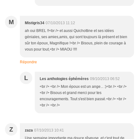
M
Mistigris34
07/10/2013 11:12
ah oui BREL !!<br /> et aussi Quichottine et ses idées
géniales, ses amies,amis, qui sont toujours là présent et bien
sûr ton époux, Magnifique !<br /> Bisous, plein de courage à
vous pour tout,<br /> MIAOU !!!!
Répondre
L
Les anthologies éphémères
09/10/2013 06:52
<br /> <br /> Mon époux est un ange... :)<br /> <br />
<br /> Bisous et grand merci pour tes
encouragements. Tout s'est bien passé.<br /> <br />
<br /> <br />
Z
zaza
07/10/2013 10:41
Une semaine importante ma douce rêveuse, et c'est tout de