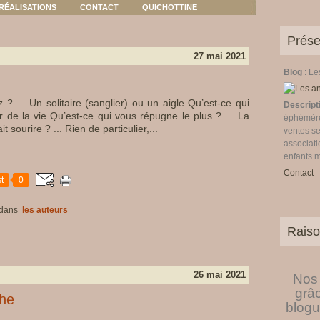
RÉALISATIONS
CONTACT
QUICHOTTINE
Prése
27 mai 2021
Blog
: L
 ? ... Un solitaire (sanglier) ou un aigle Qu’est-ce qui
Descript
ur de la vie Qu’est-ce qui vous répugne le plus ? ... La
éphémères
 sourire ? ... Rien de particulier,...
ventes se
associati
enfants 
Contact
t
0
dans
les auteurs
Raiso
26 mai 2021
Nos 
grâ
phe
blogu