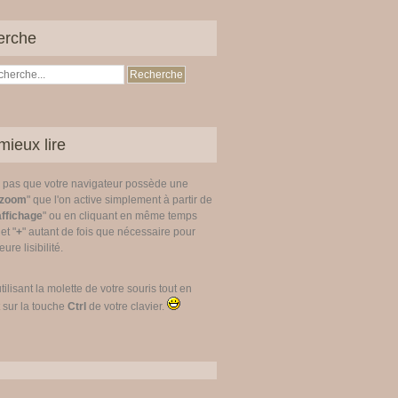
erche
mieux lire
z pas que votre navigateur possède une
zoom
" que l'on active simplement à partir de
affichage
" ou en cliquant en même temps
 et "
+
" autant de fois que nécessaire pour
ure lisibilité.
utilisant la molette de votre souris tout en
 sur la touche
Ctrl
de votre clavier.