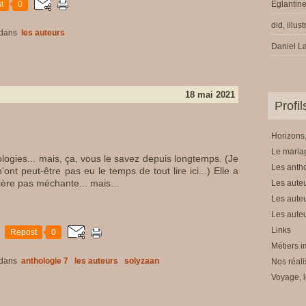
t
0
Eglantine
did, illus
dans
les auteurs
Daniel La
18 mai 2021
Profi
Horizons,
Le mariag
ologies... mais, ça, vous le savez depuis longtemps. (Je
Les anth
'ont peut-être pas eu le temps de tout lire ici...) Elle a
ière pas méchante... mais...
Les auteu
Les auteu
Les auteu
Links
Repost
0
Métiers i
dans
anthologie 7
les auteurs
solyzaan
Nos réali
Voyage, l