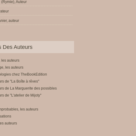
 (Rymie), Auteur
trateur
nier, auteur
ls Des Auteurs
 les auteurs
e, les auteurs
ologies chez TheBookEdition
rs de "La Boîte à rêves"
rs de La Marguerite des possibles
rs de "L'atelier de Mijoty"
mprobables, les auteurs
sations
es auteurs