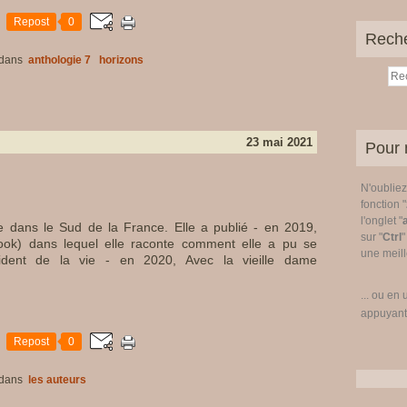
Repost
0
Rech
dans
anthologie 7
horizons
23 mai 2021
Pour 
N'oublie
fonction "
l'onglet "
e dans le Sud de la France. Elle a publié - en 2019,
sur "
Ctrl
"
ook) dans lequel elle raconte comment elle a pu se
une meille
ident de la vie - en 2020, Avec la vieille dame
... ou en 
appuyant
Repost
0
dans
les auteurs