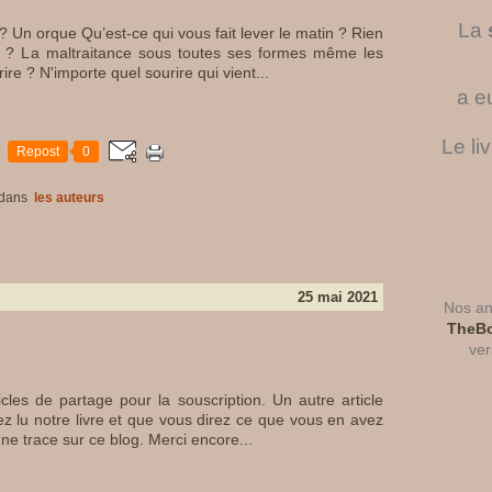
La
? Un orque Qu’est-ce qui vous fait lever le matin ? Rien
s ? La maltraitance sous toutes ses formes même les
ire ? N'importe quel sourire qui vient...
a e
Le li
Repost
0
dans
les auteurs
25 mai 2021
Nos ant
TheBo
ver
ticles de partage pour la souscription. Un autre article
ez lu notre livre et que vous direz ce que vous en avez
ne trace sur ce blog. Merci encore...