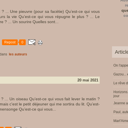
Aut
r
que
 ? ... Une pieuvre (pour sa facétie) Qu’est-ce qui vous
co
jours la vie Qu’est-ce qui vous répugne le plus ? ... Le
e ? ... Un sourire Quelles sont...
Repost
0
Artic
dans
les auteurs
On l'appe
Gazou... 
20 mai 2021
Le rêve d
Horizons.
jour
? ... Un oiseau Qu’est-ce qui vous fait lever le matin ?
Jeanne a 
ais c'est le petit déjeuner qui me sortira du lit. Qu’est-
 mensonge Qu’est-ce qui vous...
Paul, aut
Marl'Aime