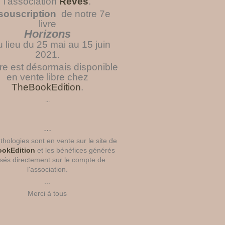
l'association
Rêves
.
souscription
de notre 7e
livre
Horizons
u lieu du 25 mai au 15 juin
2021.
vre est désormais disponible
en vente libre chez
TheBookEdition
.
...
...
hologies sont en vente sur le site de
okEdition
et les bénéfices générés
sés directement sur le compte de
l'association.
...
Merci à tous