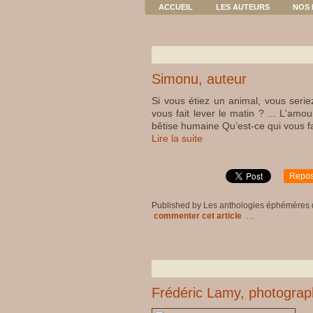
ACCUEIL
LES AUTEURS
NOS 
Simonu, auteur
Si vous étiez un animal, vous seriez
vous fait lever le matin ? ... L'amo
bêtise humaine Qu’est-ce qui vous fait
Lire la suite
Repos
Published by Les anthologies éphémères
commenter cet article
…
Frédéric Lamy, photogra