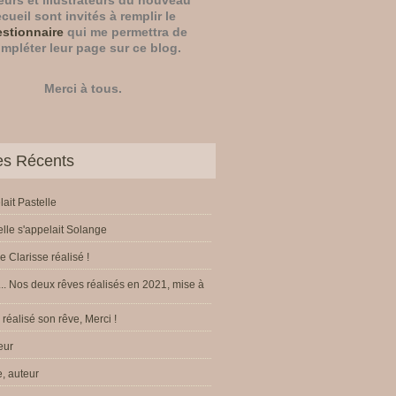
eurs
et
illustrateurs
du nouveau
ecueil sont invités à remplir le
stionnaire
qui me permettra de
mpléter leur page sur ce blog.
Merci à tous.
les Récents
lait Pastelle
elle s'appelait Solange
e Clarisse réalisé !
.. Nos deux rêves réalisés en 2021, mise à
réalisé son rêve, Merci !
eur
, auteur