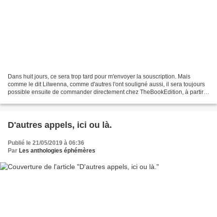
Dans huit jours, ce sera trop tard pour m'envoyer la souscription. Mais
comme le dit Lilwenna, comme d'autres l'ont souligné aussi, il sera toujours
possible ensuite de commander directement chez TheBookEdition, à partir
du 15 juin. Je mettrai le lien...
D'autres appels, ici ou là.
Publié le 21/05/2019 à 06:36
Par
Les anthologies éphémères