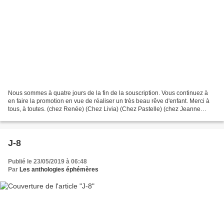
Nous sommes à quatre jours de la fin de la souscription. Vous continuez à
en faire la promotion en vue de réaliser un très beau rêve d'enfant. Merci à
tous, à toutes. (chez Renée) (Chez Livia) (Chez Pastelle) (chez Jeanne
Fadosi) (Chez Marie Minoza) (Chez...
J-8
Publié le 23/05/2019 à 06:48
Par
Les anthologies éphémères