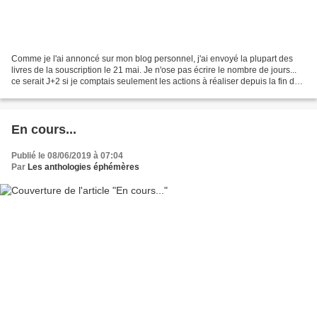
Comme je l'ai annoncé sur mon blog personnel, j'ai envoyé la plupart des
livres de la souscription le 21 mai. Je n'ose pas écrire le nombre de jours...
ce serait J+2 si je comptais seulement les actions à réaliser depuis la fin de
la souscription. 🙂 Après...
En cours...
Publié le 08/06/2019 à 07:04
Par
Les anthologies éphémères