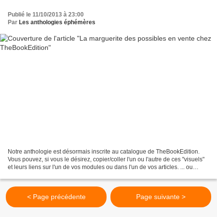
Publié le 11/10/2013 à 23:00
Par
Les anthologies éphémères
Notre anthologie est désormais inscrite au catalogue de TheBookEdition.
Vous pouvez, si vous le désirez, copier/coller l'un ou l'autre de ces "visuels"
et leurs liens sur l'un de vos modules ou dans l'un de vos articles. ... ou
seulement donner le lien...
< Page précédente
Page suivante >