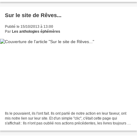
Sur le site de Rêves...
Publié le 15/10/2013 à 13:00
Par
Les anthologies éphémères
Ils le pouvaient, ils l'ont fait. Ils ont parlé de notre action en leur faveur, ont
mis notre lien sur leur site. Et d'un simple "clic", c'était cette page qui
s'affichait : Ils n'ont pas oublié nos actions précédentes, les livres toujours en
vente sur...