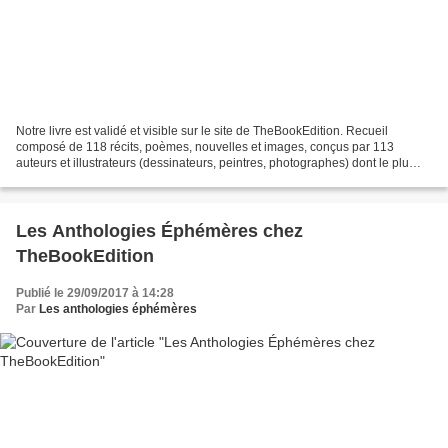
Notre livre est validé et visible sur le site de TheBookEdition. Recueil
composé de 118 récits, poèmes, nouvelles et images, conçus par 113
auteurs et illustrateurs (dessinateurs, peintres, photographes) dont le plu
Vous pourrez y lire le résumé complet...
Les Anthologies Éphémères chez
TheBookEdition
Publié le 29/09/2017 à 14:28
Par
Les anthologies éphémères