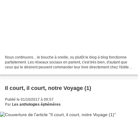
Nous continuons... le bouche à oreille, ou plutôt le blog à blog fonctionne
parfaitement. Les réseaux sociaux en parlent, c'est très bien, d'autant que
ceux qui le désirent peuvent commander leur livre directement chez l'éditeur
ou en librairie. Voici...
Il court, il court, notre Voyage (1)
Publié le 01/10/2017 à 09:57
Par
Les anthologies éphémères