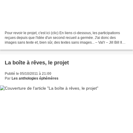
Pour revoir le projet, c'est ici (clic) En liens ci-dessous, les participations
reçues depuis que l'idée d'un second recueil a germée. J'ai donc des
images sans texte et, bien sûr, des textes sans images... – Val'r – Jill Bill Il
faut ajouter le partage...
La boîte à rêves, le projet
Publié le 05/10/2011 à 21:00
Par
Les anthologies éphémères