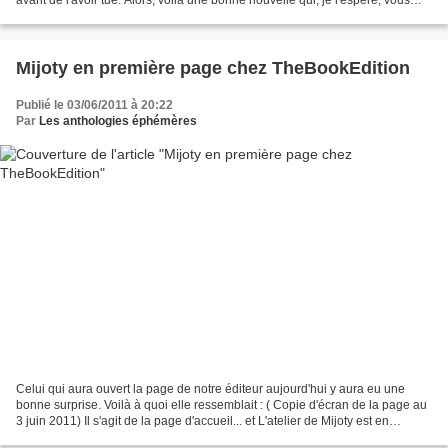
avant de l'avoir tué. Alors, voilà une bonne nouvelle qui, je l'espère, vous
plaira. J'ai reçu aujourd'hui...
Mijoty en première page chez TheBookEdition
Publié le 03/06/2011 à 20:22
Par
Les anthologies éphémères
Celui qui aura ouvert la page de notre éditeur aujourd'hui y aura eu une
bonne surprise. Voilà à quoi elle ressemblait : ( Copie d'écran de la page au
3 juin 2011) Il s'agit de la page d'accueil... et L'atelier de Mijoty est en
première place parmi les...