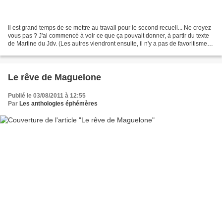
Il est grand temps de se mettre au travail pour le second recueil... Ne croyez-
vous pas ? J'ai commencé à voir ce que ça pouvait donner, à partir du texte
de Martine du Jdv. (Les autres viendront ensuite, il n'y a pas de favoritisme,
c'est le premier...
Le rêve de Maguelone
Publié le 03/08/2011 à 12:55
Par
Les anthologies éphémères