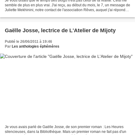
Je vous disais que le temps des blogs n'est pas celui de la réalité. Cela me
semble de plus en plus vrai. J'ai reçu, au début du mois, le 7, un message de
Juliette Mekhinini, notre contact de l'association Rêves, auquel j'ai répondu
par retour. Elle répondait...
Gaëlle Josse, lectrice de L'Atelier de Mijoty
Publié le 26/06/2011 à 19:46
Par
Les anthologies éphémères
Je vous avais parlé de Gaëlle Josse, de son premier roman : Les Heures
silencieuses, dans la Bibliothèque. Mais un premier roman ne fait pas d'un