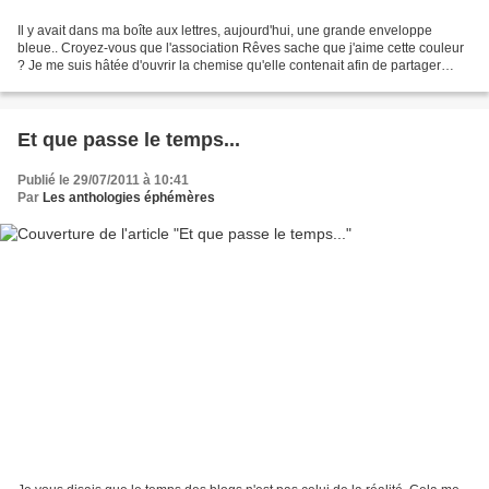
Il y avait dans ma boîte aux lettres, aujourd'hui, une grande enveloppe
bleue.. Croyez-vous que l'association Rêves sache que j'aime cette couleur
? Je me suis hâtée d'ouvrir la chemise qu'elle contenait afin de partager
avec vous ce que j'y découvrais....
Et que passe le temps...
Publié le 29/07/2011 à 10:41
Par
Les anthologies éphémères